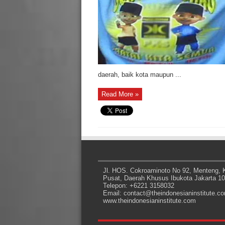
daerah, baik kota maupun ...
Read More »
Jl. HOS. Cokroaminoto No 92, Menteng, K
Pusat, Daerah Khusus Ibukota Jakarta 1
Telepon: +6221 3158032
Email: contact@theindonesianinstitute.c
www.theindonesianinstitute.com