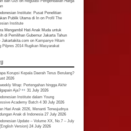
n dan Gizi
on
Regulasi Pengendalian Harga
an
ndonesian Institute: Pusat Penelitian
akan Publik Utama di In
on
Profil The
sian Institute
ra Mengambil Hati Anak Muda untuk
ih di Pemilihan Gubernur Jakarta Tahun
- Jakartakita.com
on
Kampanye Hitam
g Pilpres 2014 Rugikan Masyarakat
RU
pa Korupsi Kepala Daerah Terus Berulang?
ust 2026
iweekly Wrap: Pertengahan hingga Akhir
 Ngapain Aja?
31 July 2026
ndonesian Institute dalam Young
essive Academy Batch 4
30 July 2026
an Hari Anak 2026, Menanti Terwujudnya
ndungan Anak di Indonesia
27 July 2026
ndonesian Update – Volume XX, No.7 – July
(English Version)
24 July 2026