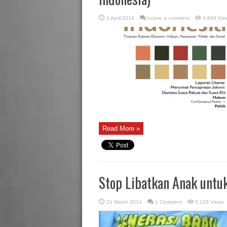
1 April 2014
Leave a comment
3,646 Vie
Read More »
Stop Libatkan Anak untu
21 March 2014
1 Comment
5,129 Views