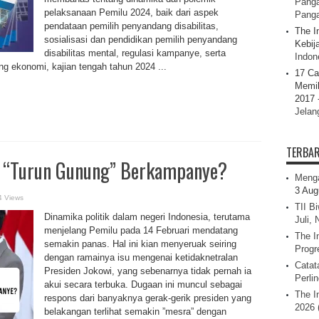
Panga
pelaksanaan Pemilu 2024, baik dari aspek
Pang
pendataan pemilih penyandang disabilitas,
The I
sosialisasi dan pendidikan pemilih penyandang
Kebij
disabilitas mental, regulasi kampanye, serta
Indone
g ekonomi, kajian tengah tahun 2024 ...
17 Ca
Memil
2017 
Jelan
TERBA
n “Turun Gunung” Berkampanye?
Menga
3 Aug
4 Views
TII B
Dinamika politik dalam negeri Indonesia, terutama
Juli,
menjelang Pemilu pada 14 Februari mendatang
The I
semakin panas. Hal ini kian menyeruak seiring
Progr
dengan ramainya isu mengenai ketidaknetralan
Catat
Presiden Jokowi, yang sebenarnya tidak pernah ia
Perli
akui secara terbuka. Dugaan ini muncul sebagai
The I
respons dari banyaknya gerak-gerik presiden yang
2026 
belakangan terlihat semakin ”mesra” dengan