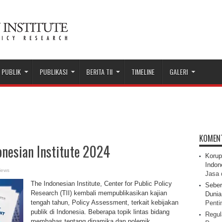
 PUBLIK
PUBLIKASI
BERITA TII
TIMELINE
GALERI
KOMEN
onesian Institute 2024
Korup
Indon
iews
Jasa 
The Indonesian Institute, Center for Public Policy
Seber
Research (TII) kembali mempublikasikan kajian
Dunia 
tengah tahun, Policy Assessment, terkait kebijakan
Pentin
publik di Indonesia. Beberapa topik lintas bidang
Regul
membahas tentang dinamika dan polemik