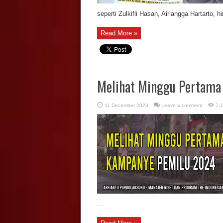
seperti Zulkifli Hasan, Airlangga Hartarto, hi
Read More »
Melihat Minggu Pertama
11 December 2023
Leave a comment
7,
...