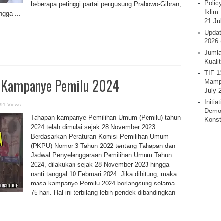
Polic
beberapa petinggi partai pengusung Prabowo-Gibran,
Iklim 
ngga ...
21 Ju
Updat
2026 
Jumla
Kuali
TIF 1
 Kampanye Pemilu 2024
Mamp
July 
Initi
191 Views
Demok
Tahapan kampanye Pemilihan Umum (Pemilu) tahun
Konst
2024 telah dimulai sejak 28 November 2023.
Berdasarkan Peraturan Komisi Pemilihan Umum
(PKPU) Nomor 3 Tahun 2022 tentang Tahapan dan
Jadwal Penyelenggaraan Pemilihan Umum Tahun
2024, dilakukan sejak 28 November 2023 hingga
nanti tanggal 10 Februari 2024. Jika dihitung, maka
masa kampanye Pemilu 2024 berlangsung selama
75 hari. Hal ini terbilang lebih pendek dibandingkan