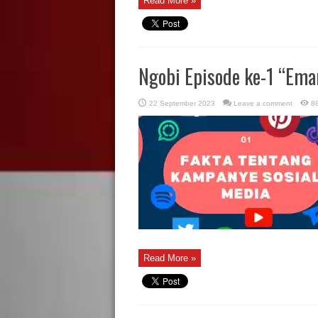
Read More »
Ngobi Episode ke-1 “Em
22 September 2023
Leave a comment
8
Read More »