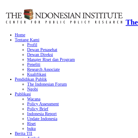
The
Home
Tentang Kami
Profil
Dewan Penasehat
Dewan Direksi
Manajer Riset dan Program
Peneliti
Research Associate
Kualifikasi
Pendidikan Publik
The Indonesian Forum
Ngobi
Publikasi
Wacana
Policy Assessment
Policy Brief
Indonesia Report
Update Indonesia
Riset
buku
Berita TII