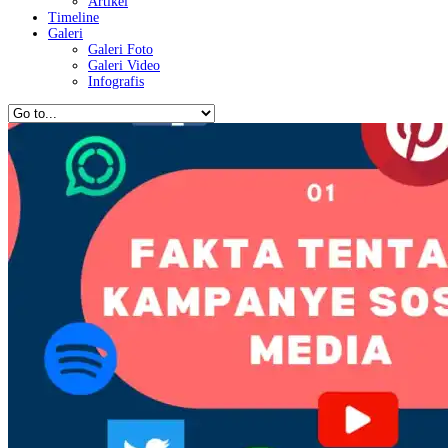
Artikel
Timeline
Galeri
Galeri Foto
Galeri Video
Infografis