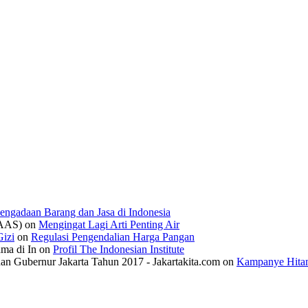
engadaan Barang dan Jasa di Indonesia
IAAS)
on
Mengingat Lagi Arti Penting Air
izi
on
Regulasi Pengendalian Harga Pangan
ama di In
on
Profil The Indonesian Institute
n Gubernur Jakarta Tahun 2017 - Jakartakita.com
on
Kampanye Hitam