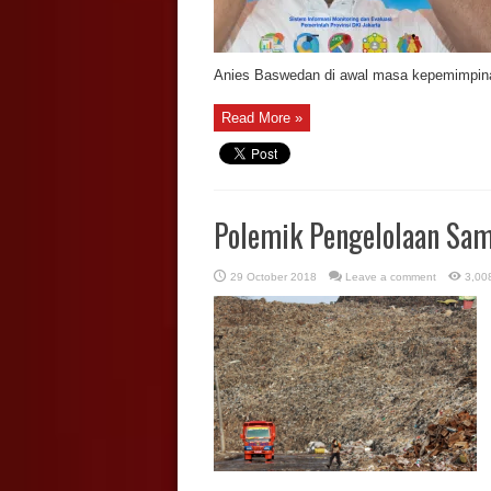
Anies Baswedan di awal masa kepemimpina
Read More »
Polemik Pengelolaan Sam
29 October 2018
Leave a comment
3,00