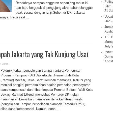
Polic
Rendahnya serapan anggaran sepanjang tahun ini
Iklim 
dan baru bergerak di pengujung akhir tahun dianggap
21 Ju
tidak sesuai dengan janji Gubernur DKI Jakarta
Updat
nnya. Pada saat ...
2026 
Jumla
Kuali
TIF 1
Mamp
July 
pah Jakarta yang Tak Kunjung Usai
Initi
Demok
Konst
8 Views
Polemik terkait pengelolaan sampah antara Pemerintah
Provinsi (Pemprov) DKI Jakarta dan Pemerintah Kota
(Pemkot) Bekasi, Jawa Barat kembali memanas. Kali ini yang
menjadi pangkal permasalahan adalah persoalan pembayaran
dana kompensasi dan hibah kepada Pemkot Bekasi. Wali Kota
Bekasi Rahmat Effendi menyebut Pemprov DKI telah
menunaikan kewajiban membayar dana kemitraan wajib
(pengelolaan Tempat Pengolahan Sampah Terpadu/TPST)
alias dana kompensasi. Namun, dana ...