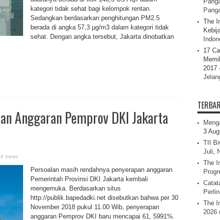
Panga
kategori tidak sehat bagi kelompok rentan.
Pang
Sedangkan berdasarkan penghitungan PM2.5
The I
berada di angka 57,3 µg/m3 dalam kategori tidak
Kebij
sehat. Dengan angka tersebut, Jakarta dinobatkan
Indone
17 Ca
Memil
2017 
Jelan
TERBA
an Anggaran Pemprov DKI Jakarta
Menga
3 Aug
TII B
Juli,
84 Views
The I
Persoalan masih rendahnya penyerapan anggaran
Progr
Pemerintah Provinsi DKI Jakarta kembali
Catat
mengemuka. Berdasarkan situs
Perli
http://publik.bapedadki.net disebutkan bahwa per 30
The I
November 2018 pukul 11.00 Wib, penyerapan
2026 
anggaran Pemprov DKI baru mencapai 61, 5991%.