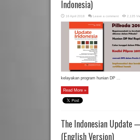
Indonesia)
16 April 2018
Leave a comment
2,135 Vi
kelayakan program hunian DP ...
Read More »
The Indonesian Update —
(English Version)