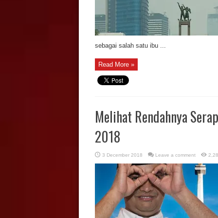
sebagai salah satu ibu ...
Read More »
Melihat Rendahnya Serap
2018
3 December 2018
Leave a comment
2,2