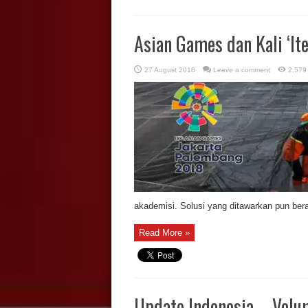
Asian Games dan Kali ‘It
27 August 2018
Leave a comment
2,579
akademisi. Solusi yang ditawarkan pun bera
Read More »
Update Indonesia – Volum