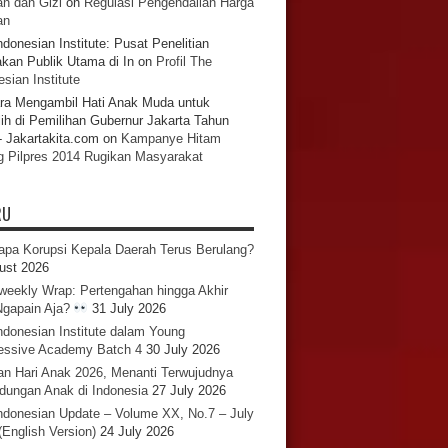
n dan Gizi
on
Regulasi Pengendalian Harga
an
ndonesian Institute: Pusat Penelitian
akan Publik Utama di In
on
Profil The
sian Institute
ra Mengambil Hati Anak Muda untuk
ih di Pemilihan Gubernur Jakarta Tahun
- Jakartakita.com
on
Kampanye Hitam
g Pilpres 2014 Rugikan Masyarakat
RU
pa Korupsi Kepala Daerah Terus Berulang?
ust 2026
iweekly Wrap: Pertengahan hingga Akhir
 Ngapain Aja?
31 July 2026
ndonesian Institute dalam Young
essive Academy Batch 4
30 July 2026
an Hari Anak 2026, Menanti Terwujudnya
ndungan Anak di Indonesia
27 July 2026
ndonesian Update – Volume XX, No.7 – July
(English Version)
24 July 2026