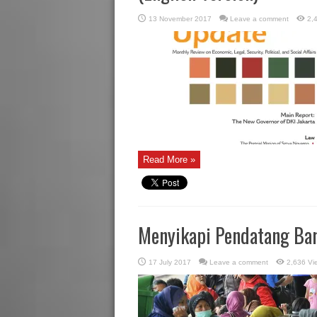
13 November 2017
Leave a comment
2,
Read More »
Menyikapi Pendatang Ba
17 July 2017
Leave a comment
2,636 Vi