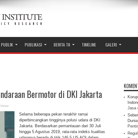
 PUBLIK
PUBLIKASI
BERITA TII
TIMELINE
GALERI
KOMEN
endaraan Bermotor di DKI Jakarta
Korup
Indon
 Views
Jasa 
Selama beberapa pekan terakhir ramai
Seber
diperbincangkan tingginya polusi udara di DKI
Dunia 
Jakarta. Berdasarkan pemantauan dari 30 Juli
Pentin
hingga 5 Agustus 2019, rata-rata indeks kualitas
Regul
udaranya berada di titik 146,5 US AQI dalam