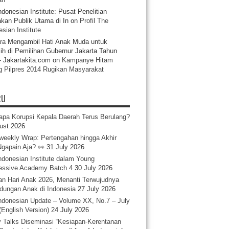
ndonesian Institute: Pusat Penelitian
akan Publik Utama di In
on
Profil The
sian Institute
ra Mengambil Hati Anak Muda untuk
ih di Pemilihan Gubernur Jakarta Tahun
- Jakartakita.com
on
Kampanye Hitam
g Pilpres 2014 Rugikan Masyarakat
RU
pa Korupsi Kepala Daerah Terus Berulang?
ust 2026
iweekly Wrap: Pertengahan hingga Akhir
 Ngapain Aja? 👀
31 July 2026
ndonesian Institute dalam Young
essive Academy Batch 4
30 July 2026
an Hari Anak 2026, Menanti Terwujudnya
ndungan Anak di Indonesia
27 July 2026
ndonesian Update – Volume XX, No.7 – July
(English Version)
24 July 2026
y Talks Diseminasi “Kesiapan-Kerentanan