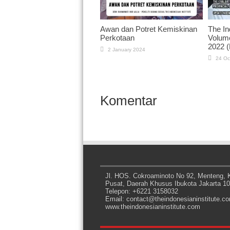
Awan dan Potret Kemiskinan
The I
Perkotaan
Volume
2022 (
2 January 2024
24 Oc
Komentar
Jl. HOS. Cokroaminoto No 92, Menteng, K
Pusat, Daerah Khusus Ibukota Jakarta 1
Telepon: +6221 3158032
Email: contact@theindonesianinstitute.c
www.theindonesianinstitute.com