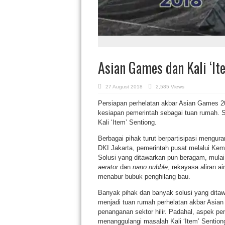
Asian Games dan Kali ‘It
27 August 2018
2,585 Views
Persiapan perhelatan akbar Asian Games 2
kesiapan pemerintah sebagai tuan rumah. S
Kali ‘Item’ Sentiong.
Berbagai pihak turut berpartisipasi mengura
DKI Jakarta, pemerintah pusat melalui Ke
Solusi yang ditawarkan pun beragam, mulai
aerator
dan
nano nubble
, rekayasa aliran a
menabur bubuk penghilang bau.
Banyak pihak dan banyak solusi yang dita
menjadi tuan rumah perhelatan akbar Asia
penanganan sektor hilir. Padahal, aspek pe
menanggulangi masalah Kali ‘Item’ Sentiong