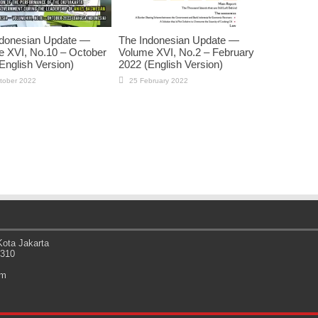
ndonesian Update —
The Indonesian Update —
 XVI, No.10 – October
Volume XVI, No.2 – February
English Version)
2022 (English Version)
tober 2022
25 February 2022
ota Jakarta
0310
om