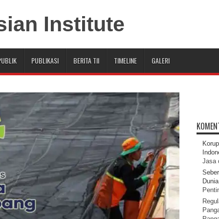
PUBLIK
PUBLIKASI
BERITA TII
TIMELINE
GALERI
KOMEN
Korup
Indon
Jasa 
Seber
Dunia 
Pentin
Regul
Panga
Pang