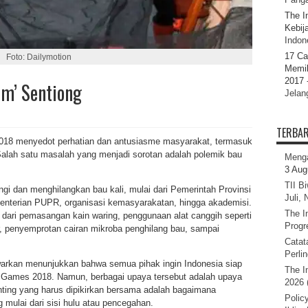
The I
Kebij
Indone
17 Ca
Foto: Dailymotion
Memil
2017 
em’ Sentiong
Jelan
TERBA
018 menyedot perhatian dan antusiasme masyarakat, termasuk
alah satu masalah yang menjadi sorotan adalah polemik bau
Menga
3 Aug
TII B
ngi dan menghilangkan bau kali, mulai dari Pemerintah Provinsi
Juli,
menterian PUPR, organisasi kemasyarakatan, hingga akademisi.
The I
 dari pemasangan kain waring, penggunaan alat canggih seperti
Progr
ir, penyemprotan cairan mikroba penghilang bau, sampai
Catat
Perli
warkan menunjukkan bahwa semua pihak ingin Indonesia siap
The I
n Games 2018. Namun, berbagai upaya tersebut adalah upaya
2026 
nting yang harus dipikirkan bersama adalah bagaimana
Polic
 mulai dari sisi hulu atau pencegahan.