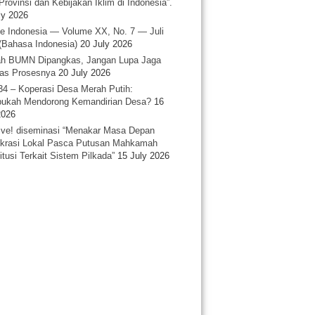
Provinsi dan Kebijakan Iklim di Indonesia”.
ly 2026
e Indonesia — Volume XX, No. 7 — Juli
(Bahasa Indonesia)
20 July 2026
h BUMN Dipangkas, Jangan Lupa Jaga
tas Prosesnya
20 July 2026
34 – Koperasi Desa Merah Putih:
ukah Mendorong Kemandirian Desa?
16
2026
ative! diseminasi “Menakar Masa Depan
rasi Lokal Pasca Putusan Mahkamah
itusi Terkait Sistem Pilkada”
15 July 2026