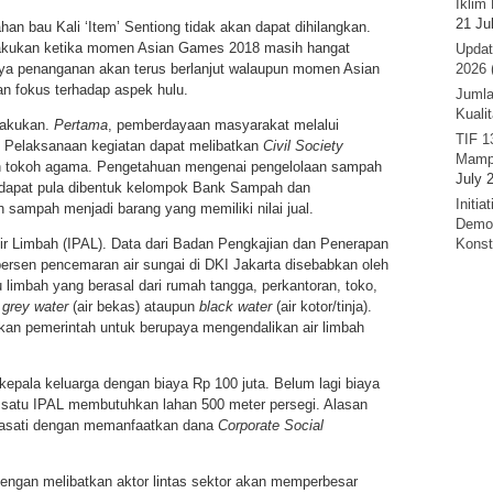
Iklim 
21 Ju
an bau Kali ‘Item’ Sentiong tidak akan dapat dihilangkan.
ilakukan ketika momen Asian Games 2018 masih hangat
Updat
nya penanganan akan terus berlanjut walaupun momen Asian
2026 
n fokus terhadap aspek hulu.
Jumla
Kuali
ilakukan.
Pertama
, pemberdayaan masyarakat melalui
TIF 1
. Pelaksanaan kegiatan dapat melibatkan
Civil Society
Mamp
n tokoh agama. Pengetahuan mengenai pengelolaan sampah
July 
lu dapat pula dibentuk kelompok Bank Sampah dan
Initi
sampah menjadi barang yang memiliki nilai jual.
Demok
r Limbah (IPAL). Data dari Badan Pengkajian dan Penerapan
Konst
rsen pencemaran air sungai di DKI Jakarta disebabkan oleh
u limbah yang berasal dari rumah tangga, perkantoran, toko,
k
grey water
(air bekas) ataupun
black water
(air kotor/tinja).
kan pemerintah untuk berupaya mengendalikan air limbah
ala keluarga dengan biaya Rp 100 juta. Belum lagi biaya
na satu IPAL membutuhkan lahan 500 meter persegi. Alasan
iasati dengan memanfaatkan dana
Corporate Social
engan melibatkan aktor lintas sektor akan memperbesar