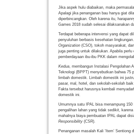
Jika aspek hulu diabaikan, maka permasalah
Apalagi jika penanganan bau hanya giat d
diperbincangkan. Oleh karena itu, harapan
Games 2018 sudah selesai dilaksanakan da
Terdapat beberapa intervensi yang dapat d
penyuluhan berbasis kesehatan lingkungan
Organization
(CSO), tokoh masyarakat, da
juga penting untuk dilakukan. Apabila per
pemberdayaan ibu-ibu PKK dalam mengolah 
Kedua
, membangun Instalasi Pengolahan Ai
Teknologi (BPPT) menyebutkan bahwa 75 pe
limbah domestik. Limbah domestik ini justr
pasar, mal, hotel, dan sekolah-sekolah bai
Fakta tersebut harusnya kembali menyadar
domestik ini.
Umumnya satu IPAL bisa menampung 150 kep
pengalihan lahan yang tidak sedikit, kare
mahalnya biaya pembuatan IPAL dapat dis
Responsibility
(CSR).
Penanganan masalah Kali ‘Item’ Sentiong d