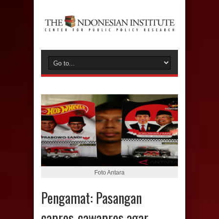
Foto Antara
Pengamat: Pasangan
capres-cawapres agar