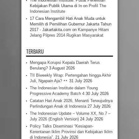
The Indonesian Institute: Pusat Penelitian
Kebijakan Publik Utama di In
on
Profil The
Indonesian Institute
17 Cara Mengambil Hati Anak Muda untuk
Memilih di Pemilihan Gubernur Jakarta Tahun
2017 - Jakartakita.com
on
Kampanye Hitam
Jelang Pilpres 2014 Rugikan Masyarakat
TERBARU
Mengapa Korupsi Kepala Daerah Terus
Berulang?
3 August 2026
TII Biweekly Wrap: Pertengahan hingga Akhir
Juli, Ngapain Aja?
31 July 2026
The Indonesian Institute dalam Young
Progressive Academy Batch 4
30 July 2026
Catatan Hari Anak 2026, Menanti Terwujudnya
Perlindungan Anak di Indonesia
27 July 2026
The Indonesian Update – Volume XX, No.7 –
July 2026 (English Version)
24 July 2026
Policy Talks Diseminasi “Kesiapan-
Kerentanan Iklim Provinsi dan Kebijakan Iklim
di Indonesia”.
21 July 2026