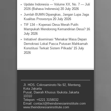
Update Indonesia — Volume XX, No. 7 — Juli
2026 (Bahasa Indonesia)
20 July 2026
Jumlah BUMN Dipangkas, Jangan Lupa Jaga
Kualitas Prosesnya
20 July 2026
TIF 134 – Koperasi Desa Merah Putih:
Mampukah Mendorong Kemandirian Desa?
16
July 2026
Initiative! diseminasi “Menakar Masa Depan
Demokrasi Lokal Pasca Putusan Mahkamah
Konstitusi Terkait Sistem Pilkada”
15 July
2026
Jl. HOS. Cokroaminoto No 92, Menteng,
Kota Jakarta
Pusat, Daerah Khusus Ibukota Jakarta
10310
Telepon: +6221 3158032
Email: contact@theindonesianinstitute.com
www.theindonesianinstitute.com