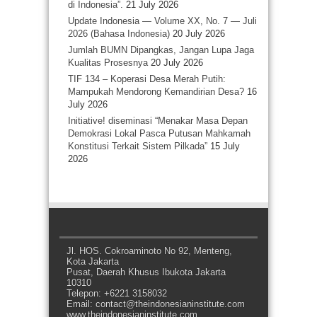
di Indonesia”.
21 July 2026
Update Indonesia — Volume XX, No. 7 — Juli
2026 (Bahasa Indonesia)
20 July 2026
Jumlah BUMN Dipangkas, Jangan Lupa Jaga
Kualitas Prosesnya
20 July 2026
TIF 134 – Koperasi Desa Merah Putih:
Mampukah Mendorong Kemandirian Desa?
16
July 2026
Initiative! diseminasi “Menakar Masa Depan
Demokrasi Lokal Pasca Putusan Mahkamah
Konstitusi Terkait Sistem Pilkada”
15 July
2026
Jl. HOS. Cokroaminoto No 92, Menteng,
Kota Jakarta
Pusat, Daerah Khusus Ibukota Jakarta
10310
Telepon: +6221 3158032
Email: contact@theindonesianinstitute.com
www.theindonesianinstitute.com