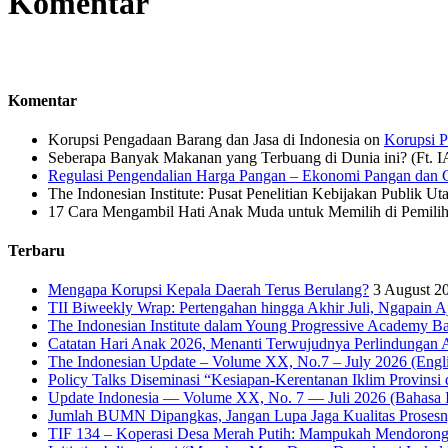
Komentar
Komentar
Korupsi Pengadaan Barang dan Jasa di Indonesia
on
Korupsi P
Seberapa Banyak Makanan yang Terbuang di Dunia ini? (Ft. 
Regulasi Pengendalian Harga Pangan – Ekonomi Pangan dan G
The Indonesian Institute: Pusat Penelitian Kebijakan Publik Ut
17 Cara Mengambil Hati Anak Muda untuk Memilih di Pemiliha
Terbaru
Mengapa Korupsi Kepala Daerah Terus Berulang?
3 August 2
TII Biweekly Wrap: Pertengahan hingga Akhir Juli, Ngapain A
The Indonesian Institute dalam Young Progressive Academy Ba
Catatan Hari Anak 2026, Menanti Terwujudnya Perlindungan A
The Indonesian Update – Volume XX, No.7 – July 2026 (Engli
Policy Talks Diseminasi “Kesiapan-Kerentanan Iklim Provinsi 
Update Indonesia — Volume XX, No. 7 — Juli 2026 (Bahasa I
Jumlah BUMN Dipangkas, Jangan Lupa Jaga Kualitas Proses
TIF 134 – Koperasi Desa Merah Putih: Mampukah Mendorong