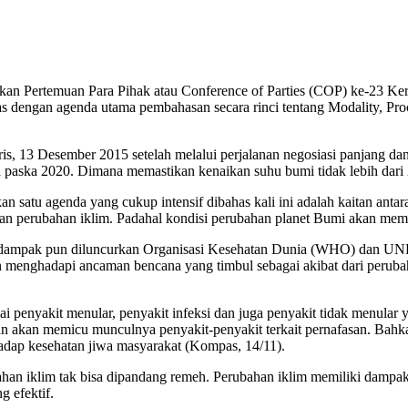
gkan Pertemuan Para Pihak atau Conference of Parties (COP) ke-23 K
dengan agenda utama pembahasan secara rinci tentang Modality, Pro
is, 13 Desember 2015 setelah melalui perjalanan negosiasi panjang da
aska 2020. Dimana memastikan kenaikan suhu bumi tidak lebih dari 2 de
 satu agenda yang cukup intensif dibahas kali ini adalah kaitan antara
an perubahan iklim. Padahal kondisi perubahan planet Bumi akan mem
 terdampak pun diluncurkan Organisasi Kesehatan Dunia (WHO) dan UN
an menghadapi ancaman bencana yang timbul sebagai akibat dari perubah
i penyakit menular, penyakit infeksi dan juga penyakit tidak menular 
gan akan memicu munculnya penyakit-penyakit terkait pernafasan. Bah
dap kesehatan jiwa masyarakat (Kompas, 14/11).
ahan iklim tak bisa dipandang remeh. Perubahan iklim memiliki dampa
g efektif.