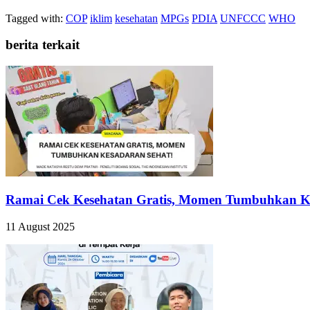
Tagged with:
COP
iklim
kesehatan
MPGs
PDIA
UNFCCC
WHO
berita terkait
Ramai Cek Kesehatan Gratis, Momen Tumbuhkan Ke
11 August 2025