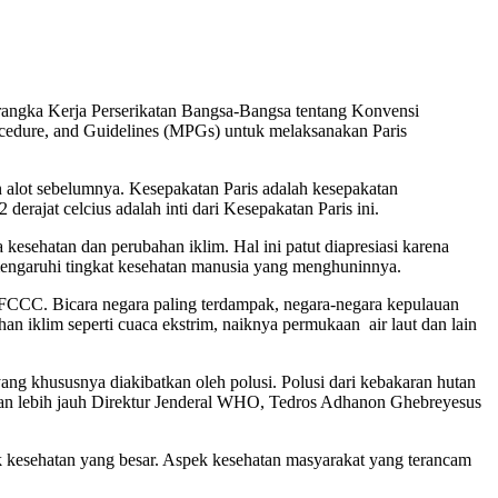
erangka Kerja Perserikatan Bangsa-Bangsa tentang Konvensi
cedure, and Guidelines (MPGs) untuk melaksanakan Paris
n alot sebelumnya. Kesepakatan Paris adalah kesepakatan
rajat celcius adalah inti dari Kesepakatan Paris ini.
 kesehatan dan perubahan iklim. Hal ini patut diapresiasi karena
engaruhi tingkat kesehatan manusia yang menghuninnya.
FCCC. Bicara negara paling terdampak, negara-negara kepulauan
an iklim seperti cuaca ekstrim, naiknya permukaan air laut dan lain
yang khususnya diakibatkan oleh polusi. Polusi dari kebakaran hutan
kan lebih jauh Direktur Jenderal WHO, Tedros Adhanon Ghebreyesus
k kesehatan yang besar. Aspek kesehatan masyarakat yang terancam