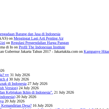
engadaan Barang dan Jasa di Indonesia
IAAS)
on
Mengingat Lagi Arti Penting Air
izi
on
Regulasi Pengendalian Harga Pangan
ama di In
on
Profil The Indonesian Institute
n Gubernur Jakarta Tahun 2017 - Jakartakita.com
on
Kampanye Hitam
026
ja? 👀
31 July 2026
tch 4
30 July 2026
nak di Indonesia
27 July 2026
sh Version)
24 July 2026
dan Kebijakan Iklim di Indonesia”.
21 July 2026
ndonesia)
20 July 2026
nya
20 July 2026
 Kemandirian Desa?
16 July 2026