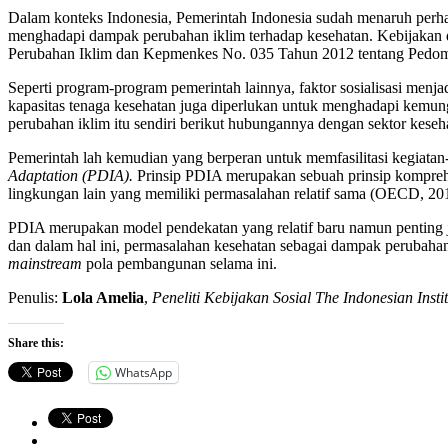
Dalam konteks Indonesia, Pemerintah Indonesia sudah menaruh perhat
menghadapi dampak perubahan iklim terhadap kesehatan. Kebijakan 
Perubahan Iklim dan Kepmenkes No. 035 Tahun 2012 tentang Pedoman
Seperti program-program pemerintah lainnya, faktor sosialisasi menja
kapasitas tenaga kesehatan juga diperlukan untuk menghadapi kemun
perubahan iklim itu sendiri berikut hubungannya dengan sektor keseh
Pemerintah lah kemudian yang berperan untuk memfasilitasi kegiatan-k
Adaptation (PDIA).
Prinsip PDIA merupakan sebuah prinsip komprehe
lingkungan lain yang memiliki permasalahan relatif sama (OECD, 20
PDIA merupakan model pendekatan yang relatif baru namun penting j
dan dalam hal ini, permasalahan kesehatan sebagai dampak perubahan
mainstream
pola pembangunan selama ini.
Penulis:
Lola Amelia
,
Peneliti Kebijakan Sosial The Indonesian Insti
Share this:
WhatsApp