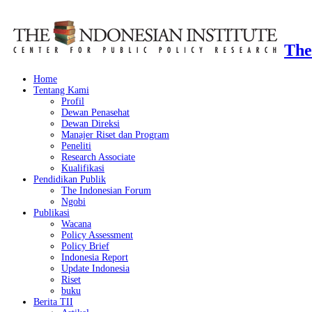
The
Home
Tentang Kami
Profil
Dewan Penasehat
Dewan Direksi
Manajer Riset dan Program
Peneliti
Research Associate
Kualifikasi
Pendidikan Publik
The Indonesian Forum
Ngobi
Publikasi
Wacana
Policy Assessment
Policy Brief
Indonesia Report
Update Indonesia
Riset
buku
Berita TII