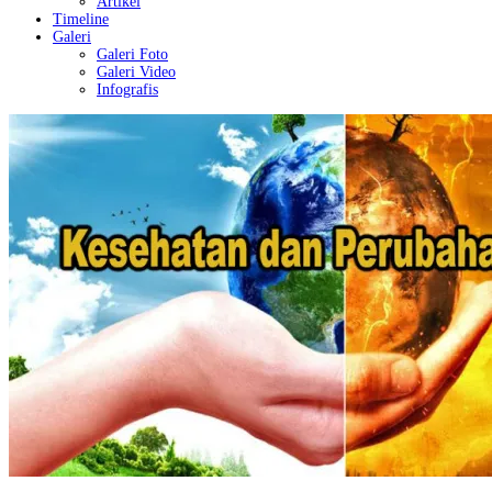
Artikel
Timeline
Galeri
Galeri Foto
Galeri Video
Infografis