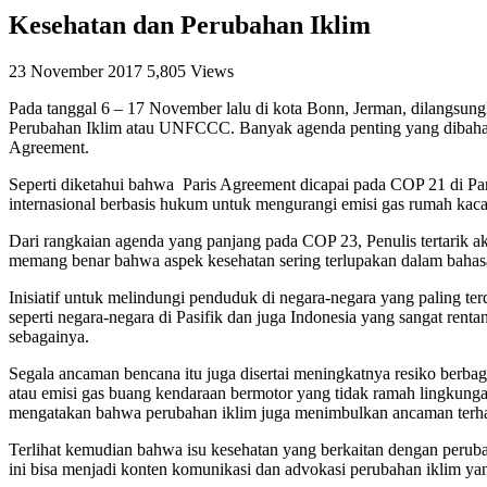
Kesehatan dan Perubahan Iklim
23 November 2017
5,805 Views
Pada tanggal 6 – 17 November lalu di kota Bonn, Jerman, dilangsun
Perubahan Iklim atau UNFCCC. Banyak agenda penting yang dibahas 
Agreement.
Seperti diketahui bahwa Paris Agreement dicapai pada COP 21 di Par
internasional berbasis hukum untuk mengurangi emisi gas rumah kaca p
Dari rangkaian agenda yang panjang pada COP 23, Penulis tertarik akan
memang benar bahwa aspek kesehatan sering terlupakan dalam bahas
Inisiatif untuk melindungi penduduk di negara-negara yang paling
seperti negara-negara di Pasifik dan juga Indonesia yang sangat rent
sebagainya.
Segala ancaman bencana itu juga disertai meningkatnya resiko berbaga
atau emisi gas buang kendaraan bermotor yang tidak ramah lingkun
mengatakan bahwa perubahan iklim juga menimbulkan ancaman terha
Terlihat kemudian bahwa isu kesehatan yang berkaitan dengan perub
ini bisa menjadi konten komunikasi dan advokasi perubahan iklim yan