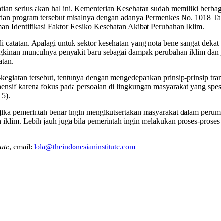
ian serius akan hal ini. Kementerian Kesehatan sudah memiliki berbag
dan program tersebut misalnya dengan adanya Permenkes No. 1018 Ta
 Identifikasi Faktor Resiko Kesehatan Akibat Perubahan Iklim.
di catatan. Apalagi untuk sektor kesehatan yang nota bene sangat dekat 
gkinan munculnya penyakit baru sebagai dampak perubahan iklim dan 
atan.
egiatan tersebut, tentunya dengan mengedepankan prinsip-prinsip trans
nsif karena fokus pada persoalan di lingkungan masyarakat yang spesi
15).
ika pemerintah benar ingin mengikutsertakan masyarakat dalam perumus
 iklim. Lebih jauh juga bila pemerintah ingin melakukan proses-prose
tute
, email:
lola@theindonesianinstitute.com