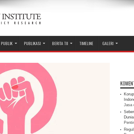
 PUBLIK
PUBLIKASI
BERITA TII
TIMELINE
GALERI
KOMEN
Korup
Indon
Jasa 
Seber
Dunia 
Pentin
Regul