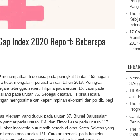
Panga
Pang
The I
Kebij
Indone
17 Ca
Gap Index 2020 Report: Beberapa
Memil
2017 
Jelan
TERBA
0
menempatkan Indonesia pada peringkat 85 dari 153 negara
Menga
a tidak mengalami perubahan dari tahun 2018. Peringkat
3 Aug
egara tetangga, seperti Filipina pada urutan 16, Laos pada
TII B
ailand pada urutan 75. Sebagai catatan, Filipina secara
Juli,
ngan mengoptimalkan kepemimpinan ekonomi dan politik, bagi
The I
Progr
i atas Vietnam yang duduk pada urutan 87, Brunei Darussalam
Catat
 Myanmar pada urutan 114, dan Timor Leste pada urutan 117.
Perli
i, skor Indonesia pun masih berada di atas Korea Selatan yang
The I
g berada pada angka 121. Catatan menarik pada konteks
2026 
lesaikan pekerjaan rumah besar dalam hal pintu masuk