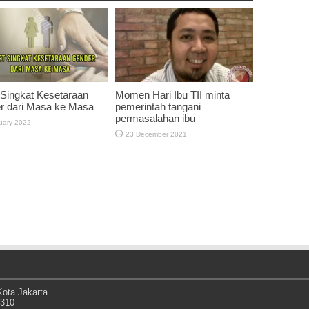
 Singkat Kesetaraan
Momen Hari Ibu TII minta
r dari Masa ke Masa
pemerintah tangani
permasalahan ibu
uary 2022
23 December 2021
ota Jakarta
0310