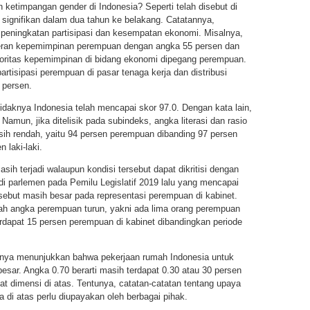
etimpangan gender di Indonesia? Seperti telah disebut di
 signifikan dalam dua tahun ke belakang. Catatannya,
h peningkatan partisipasi dan kesempatan ekonomi. Misalnya,
peran kepemimpinan perempuan dengan angka 55 persen dan
oritas kepemimpinan di bidang ekonomi dipegang perempuan.
rtisipasi perempuan di pasar tenaga kerja dan distribusi
 persen.
idaknya Indonesia telah mencapai skor 97.0. Dengan kata lain,
Namun, jika ditelisik pada subindeks, angka literasi dan rasio
sih rendah, yaitu 94 persen perempuan dibanding 97 persen
 laki-laki.
sih terjadi walaupun kondisi tersebut dapat dikritisi dengan
di parlemen pada Pemilu Legislatif 2019 lalu yang mencapai
sebut masih besar pada representasi perempuan di kabinet.
lah angka perempuan turun, yakni ada lima orang perempuan
terdapat 15 persen perempuan di kabinet dibandingkan periode
rnya menunjukkan bahwa pekerjaan rumah Indonesia untuk
ar. Angka 0.70 berarti masih terdapat 0.30 atau 30 persen
 dimensi di atas. Tentunya, catatan-catatan tentang upaya
di atas perlu diupayakan oleh berbagai pihak.