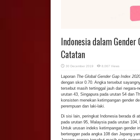
Indonesia dalam Gender 
Catatan
30 December 2019
8,067 Views
Laporan
The Global Gender Gap Index 202
dengan skor 0.70. Angka tersebut sayangny
tersebut masih tertinggal jauh dari negara-n
urutan 43, Singapura pada urutan 54 dan Th
konsisten menekan ketimpangan gender de
perempuan dan laki-laki.
Di sisi lain, peringkat Indonesia berada d
pada urutan 95, Malaysia pada urutan 104,
Untuk urusan indeks ketimpangan gender in
bertengger pada angka 108 dan Jepang yan
Jepang; negara tersebut masih perlu menye