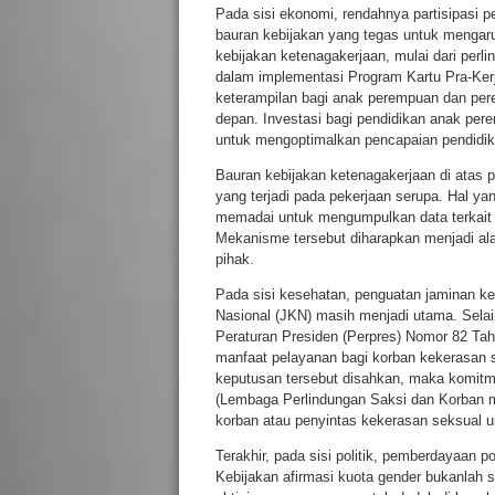
Pada sisi ekonomi, rendahnya partisipasi p
bauran kebijakan yang tegas untuk menga
kebijakan ketenagakerjaan, mulai dari perl
dalam implementasi Program Kartu Pra-Kerj
keterampilan bagi anak perempuan dan pe
depan. Investasi bagi pendidikan anak per
untuk mengoptimalkan pencapaian pendidika
Bauran kebijakan ketenagakerjaan di ata
yang terjadi pada pekerjaan serupa. Hal 
memadai untuk mengumpulkan data terkait u
Mekanisme tersebut diharapkan menjadi alat
pihak.
Pada sisi kesehatan, penguatan jaminan k
Nasional (JKN) masih menjadi utama. Selain
Peraturan Presiden (Perpres) Nomor 82 T
manfaat pelayanan bagi korban kekerasan se
keputusan tersebut disahkan, maka komit
(Lembaga Perlindungan Saksi dan Korban m
korban atau penyintas kekerasan seksual
Terakhir, pada sisi politik, pemberdayaan po
Kebijakan afirmasi kuota gender bukanlah 