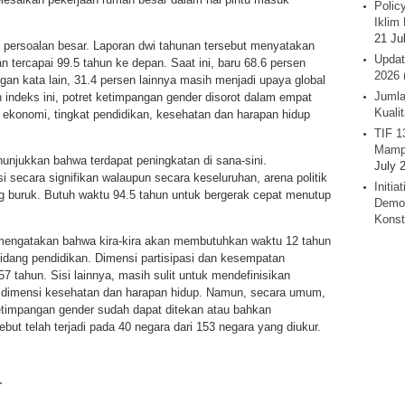
Polic
Iklim 
21 Ju
 persoalan besar. Laporan dwi tahunan tersebut menyatakan
Updat
tercapai 99.5 tahun ke depan. Saat ini, baru 68.6 persen
2026 
gan kata lain, 31.4 persen lainnya masih menjadi upaya global
Jumla
 indeks ini, potret ketimpangan gender disorot dalam empat
Kuali
 ekonomi, tingkat pendidikan, kesehatan dan harapan hidup
TIF 1
Mamp
unjukkan bahwa terdapat peningkatan di sana-sini.
July 
i secara signifikan walaupun secara keseluruhan, arena politik
Initi
g buruk. Butuh waktu 94.5 tahun untuk bergerak cepat menutup
Demok
Konst
t mengatakan bahwa kira-kira akan membutuhkan waktu 12 tahun
dang pendidikan. Dimensi partisipasi dan kesempatan
 tahun. Sisi lainnya, masih sulit untuk mendefinisikan
 dimensi kesehatan dan harapan hidup. Namun, secara umum,
timpangan gender sudah dapat ditekan atau bahkan
ut telah terjadi pada 40 negara dari 153 negara yang diukur.
r