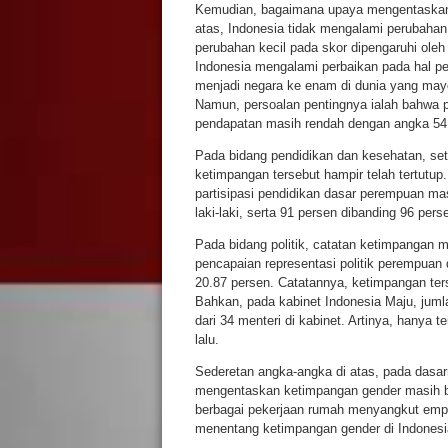
Kemudian, bagaimana upaya mengentaskan k
atas, Indonesia tidak mengalami perubahan
perubahan kecil pada skor dipengaruhi ole
Indonesia mengalami perbaikan pada hal 
menjadi negara ke enam di dunia yang may
Namun, persoalan pentingnya ialah bahwa pa
pendapatan masih rendah dengan angka 54
Pada bidang pendidikan dan kesehatan, set
ketimpangan tersebut hampir telah tertutup. 
partisipasi pendidikan dasar perempuan ma
laki-laki, serta 91 persen dibanding 96 persen
Pada bidang politik, catatan ketimpangan ma
pencapaian representasi politik perempuan 
20.87 persen. Catatannya, ketimpangan ter
Bahkan, pada kabinet Indonesia Maju, jum
dari 34 menteri di kabinet. Artinya, hanya 
lalu.
Sederetan angka-angka di atas, pada dasa
mengentaskan ketimpangan gender masih bes
berbagai pekerjaan rumah menyangkut empat
menentang ketimpangan gender di Indonesia 