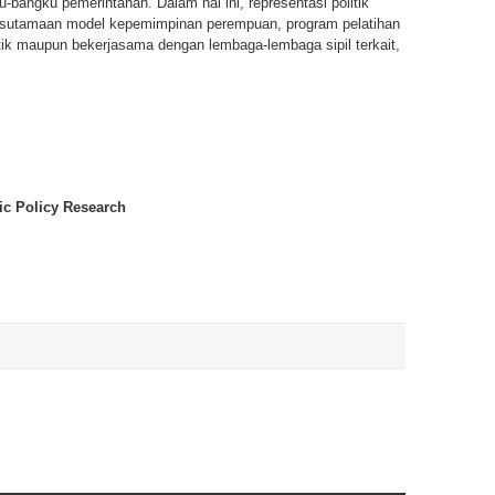
bangku pemerintahan. Dalam hal ini, representasi politik
sutamaan model kepemimpinan perempuan, program pelatihan
litik maupun bekerjasama dengan lembaga-lembaga sipil terkait,
lic Policy Research