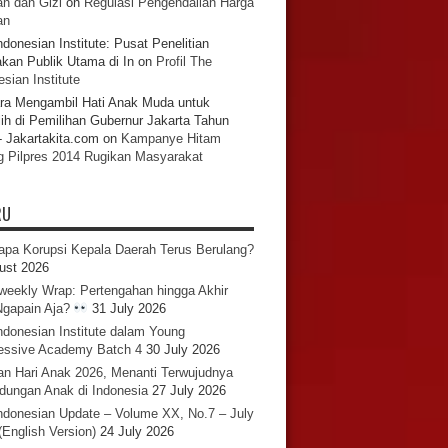
n dan Gizi
on
Regulasi Pengendalian Harga
an
ndonesian Institute: Pusat Penelitian
akan Publik Utama di In
on
Profil The
sian Institute
ra Mengambil Hati Anak Muda untuk
ih di Pemilihan Gubernur Jakarta Tahun
- Jakartakita.com
on
Kampanye Hitam
g Pilpres 2014 Rugikan Masyarakat
RU
pa Korupsi Kepala Daerah Terus Berulang?
ust 2026
iweekly Wrap: Pertengahan hingga Akhir
 Ngapain Aja?
31 July 2026
ndonesian Institute dalam Young
essive Academy Batch 4
30 July 2026
an Hari Anak 2026, Menanti Terwujudnya
ndungan Anak di Indonesia
27 July 2026
ndonesian Update – Volume XX, No.7 – July
(English Version)
24 July 2026