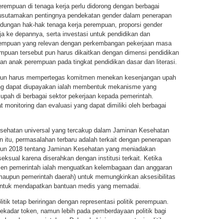
erempuan di tenaga kerja perlu didorong dengan berbagai
rusutamakan pentingnya pendekatan gender dalam penerapan
indungan hak-hak tenaga kerja perempuan, proporsi gender
a ke depannya, serta investasi untuk pendidikan dan
rempuan yang relevan dengan perkembangan pekerjaan masa
empuan tersebut pun harus dikaitkan dengan dimensi pendidikan
n anak perempuan pada tingkat pendidikan dasar dan literasi.
s pun harus mempertegas komitmen menekan kesenjangan upah
yang dapat diupayakan ialah membentuk mekanisme yang
pah di berbagai sektor pekerjaan kepada pemerintah.
 monitoring dan evaluasi yang dapat dimiliki oleh berbagai
esehatan universal yang tercakup dalam Jaminan Kesehatan
 itu, permasalahan terbaru adalah terkait dengan penerapan
ahun 2018 tentang Jaminan Kesehatan yang meniadakan
ksual karena diserahkan dengan institusi terkait. Ketika
men pemerintah ialah menguatkan kelembagaan dan anggaran
aupun pemerintah daerah) untuk memungkinkan aksesibilitas
 untuk mendapatkan bantuan medis yang memadai.
litik tetap beriringan dengan representasi politik perempuan.
sekadar token, namun lebih pada pemberdayaan politik bagi