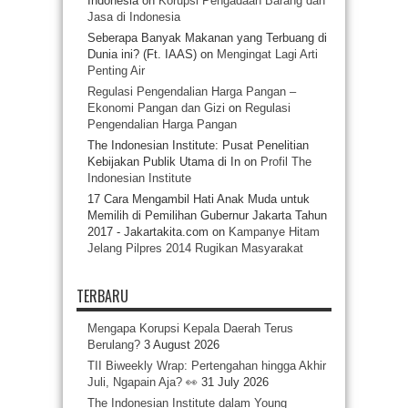
Indonesia
on
Korupsi Pengadaan Barang dan
Jasa di Indonesia
Seberapa Banyak Makanan yang Terbuang di
Dunia ini? (Ft. IAAS)
on
Mengingat Lagi Arti
Penting Air
Regulasi Pengendalian Harga Pangan –
Ekonomi Pangan dan Gizi
on
Regulasi
Pengendalian Harga Pangan
The Indonesian Institute: Pusat Penelitian
Kebijakan Publik Utama di In
on
Profil The
Indonesian Institute
17 Cara Mengambil Hati Anak Muda untuk
Memilih di Pemilihan Gubernur Jakarta Tahun
2017 - Jakartakita.com
on
Kampanye Hitam
Jelang Pilpres 2014 Rugikan Masyarakat
TERBARU
Mengapa Korupsi Kepala Daerah Terus
Berulang?
3 August 2026
TII Biweekly Wrap: Pertengahan hingga Akhir
Juli, Ngapain Aja? 👀
31 July 2026
The Indonesian Institute dalam Young