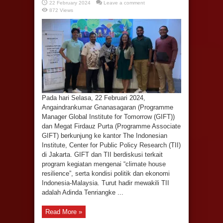
22 February 2024
Leave a comment
872 Views
Pada hari Selasa, 22 Februari 2024,
Angaindrankumar Gnanasagaran (Programme
Manager Global Institute for Tomorrow (GIFT))
dan Megat Firdauz Purta (Programme Associate
GIFT) berkunjung ke kantor The Indonesian
Institute, Center for Public Policy Research (TII)
di Jakarta. GIFT dan TII berdiskusi terkait
program kegiatan mengenai “climate house
resilience”, serta kondisi politik dan ekonomi
Indonesia-Malaysia. Turut hadir mewakili TII
adalah Adinda Tenriangke ...
Read More »