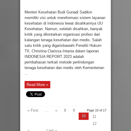
Menteri Kesehatan Budi Gunadi Sadikin
memiliki visi untuk mereformasi sistem layanan
kesehatan di Indonesia lewat disahkannya UU
Kesehatan. Namun, setelah disahkan, banyak
kritik yang dilontarkan organisasi profesi dari
kalangan tenaga kesehatan dan medis. Salah
satu kritik yang digarisbawahi Peneliti Hukum
TII, Christina Clarissa Intania dalam laporan
INDONESIA REPORT 2023 adalah
pembahasan terkait metode perlindungan
tenaga kesehatan dan medis oleh Kementerian
...
Read More »
« First
...
«
8
9
Page 10 of 17
10
11
12
»
...
Last »