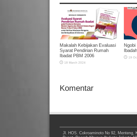
Makalah Kebijakan Evaluasi
Ngobi 
Syarat Pendirian Rumah
Ibadah
Ibadat PBM 2006
19 Oc
18 March 2024
Komentar
Jl. HOS. Cokroaminoto No 92, Menteng, K