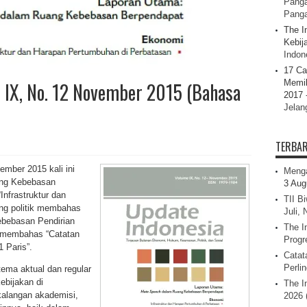
Panga
Pang
The I
Kebij
Indone
17 Ca
Memil
 IX, No. 12 November 2015 (Bahasa
2017 
Jelan
TERBA
mber 2015 kali ini
Menga
ang Kebebasan
3 Aug
nfrastruktur dan
TII B
ng politik membahas
Juli,
Kebebasan Pendirian
The I
l membahas “Catatan
Progr
 Paris”.
Catat
Perli
ema aktual dan regular
bijakan di
The I
kalangan akademisi,
2026 