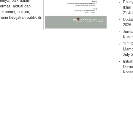
ainnya, baik dalam
Polic
ormasi aktual dan
Iklim 
n ekonomi, hukum,
21 Ju
hami kebijakan publik di
Updat
2026 
Jumla
Kuali
TIF 1
Mamp
July 
Initi
Demok
Konst