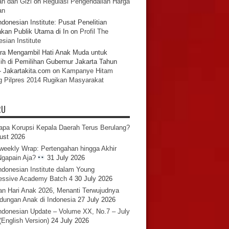
n dan Gizi
on
Regulasi Pengendalian Harga
an
ndonesian Institute: Pusat Penelitian
akan Publik Utama di In
on
Profil The
sian Institute
ra Mengambil Hati Anak Muda untuk
ih di Pemilihan Gubernur Jakarta Tahun
- Jakartakita.com
on
Kampanye Hitam
g Pilpres 2014 Rugikan Masyarakat
RU
pa Korupsi Kepala Daerah Terus Berulang?
ust 2026
iweekly Wrap: Pertengahan hingga Akhir
 Ngapain Aja?
31 July 2026
ndonesian Institute dalam Young
essive Academy Batch 4
30 July 2026
an Hari Anak 2026, Menanti Terwujudnya
ndungan Anak di Indonesia
27 July 2026
ndonesian Update – Volume XX, No.7 – July
(English Version)
24 July 2026