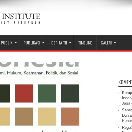
 PUBLIK
PUBLIKASI
BERITA TII
TIMELINE
GALERI
KOMEN
Korup
Indon
Jasa 
Seber
Dunia 
Pentin
Regul