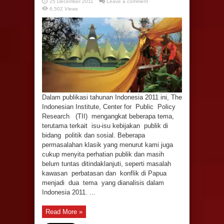
25 December 2011
Leave a comment
6,502 Views
Dalam publikasi tahunan Indonesia 2011 ini, The
Indonesian Institute, Center for Public Policy
Research (TII) mengangkat beberapa tema,
terutama terkait isu-isu kebijakan publik di
bidang politik dan sosial. Beberapa
permasalahan klasik yang menurut kami juga
cukup menyita perhatian publik dan masih
belum tuntas ditindaklanjuti, seperti masalah
kawasan perbatasan dan konflik di Papua
menjadi dua tema yang dianalisis dalam
Indonesia 2011. ...
Read More »