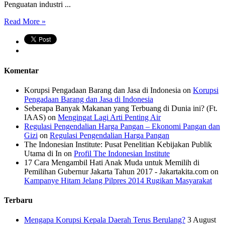
Penguatan industri ...
Read More »
Komentar
Korupsi Pengadaan Barang dan Jasa di Indonesia
on
Korupsi
Pengadaan Barang dan Jasa di Indonesia
Seberapa Banyak Makanan yang Terbuang di Dunia ini? (Ft.
IAAS)
on
Mengingat Lagi Arti Penting Air
Regulasi Pengendalian Harga Pangan – Ekonomi Pangan dan
Gizi
on
Regulasi Pengendalian Harga Pangan
The Indonesian Institute: Pusat Penelitian Kebijakan Publik
Utama di In
on
Profil The Indonesian Institute
17 Cara Mengambil Hati Anak Muda untuk Memilih di
Pemilihan Gubernur Jakarta Tahun 2017 - Jakartakita.com
on
Kampanye Hitam Jelang Pilpres 2014 Rugikan Masyarakat
Terbaru
Mengapa Korupsi Kepala Daerah Terus Berulang?
3 August