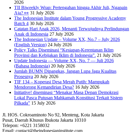
2026
TII Biweekly Wrap: Pertengahan hingga Akhir Juli, Ngapain
Aja? 👀
31 July 2026
The Indonesian Institute dalam Young Progressive Academy
Batch 4
30 July 2026
Catatan Hari Anak 2026, Menanti Terwujudnya Perlindungan
Anak di Indonesia
27 July 2026
The Indonesian Update – Volume XX, No.7 – July 2026
(English Version)
24 July 2026
Policy Talks Diseminasi “Kesiapan-Kerentanan Iklim
Provinsi dan Kebijakan Iklim di Indonesia”.
21 July 2026
Update Indonesia — Volume XX, No. 7 — Juli 2026
(Bahasa Indonesia)
20 July 2026
Jumlah BUMN Dipangkas, Jangan Lupa Jaga Kualitas
Prosesnya
20 July 2026
TIF 134 – Koperasi Desa Merah Putih: Mampukah
Mendorong Kemandirian Desa?
16 July 2026
Initiative! diseminasi “Menakar Masa Depan Demokrasi
Lokal Pasca Putusan Mahkamah Konstitusi Terkait Sistem
Pilkada”
15 July 2026
Jl. HOS. Cokroaminoto No 92, Menteng, Kota Jakarta
Pusat, Daerah Khusus Ibukota Jakarta 10310
Telepon: +6221 3158032
Email: contact@theindonesianinstitute.com