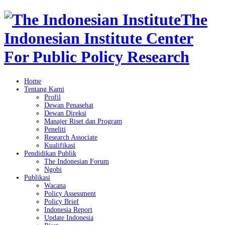
The
Indonesian Institute Center
For Public Policy Research
Home
Tentang Kami
Profil
Dewan Penasehat
Dewan Direksi
Manajer Riset dan Program
Peneliti
Research Associate
Kualifikasi
Pendidikan Publik
The Indonesian Forum
Ngobi
Publikasi
Wacana
Policy Assessment
Policy Brief
Indonesia Report
Update Indonesia