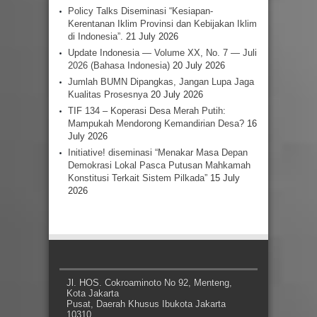
Policy Talks Diseminasi “Kesiapan-
Kerentanan Iklim Provinsi dan Kebijakan Iklim
di Indonesia”.
21 July 2026
Update Indonesia — Volume XX, No. 7 — Juli
2026 (Bahasa Indonesia)
20 July 2026
Jumlah BUMN Dipangkas, Jangan Lupa Jaga
Kualitas Prosesnya
20 July 2026
TIF 134 – Koperasi Desa Merah Putih:
Mampukah Mendorong Kemandirian Desa?
16
July 2026
Initiative! diseminasi “Menakar Masa Depan
Demokrasi Lokal Pasca Putusan Mahkamah
Konstitusi Terkait Sistem Pilkada”
15 July
2026
Jl. HOS. Cokroaminoto No 92, Menteng,
Kota Jakarta
Pusat, Daerah Khusus Ibukota Jakarta
10310