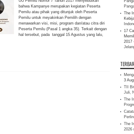
UU Pemilu Nomor 7 Tahun 2017 menyebutkan
Panga
bahwa Kampanye merupakan kegiatan Peserta
Pang
Pemilu atau pihak yang ditunjuk oleh Peserta
The I
Pemilu untuk meyakinkan Pemilih dengan
Kebij
menawarkan visi, misi, program dan/atau citra diri
Indone
Peserta Pemilu (Pasal 1 angka 35). Terkait dengan
17 Ca
hal tersebut, pada tanggal 15 Agustus yang lalu,
Memil
2017 
Jelan
TERBA
Menga
3 Aug
TII B
Juli,
The I
Progr
Catat
Perli
The I
2026 