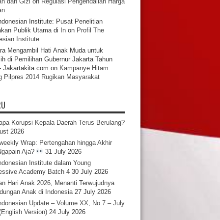
n dan Gizi
on
Regulasi Pengendalian Harga
an
ndonesian Institute: Pusat Penelitian
akan Publik Utama di In
on
Profil The
sian Institute
ra Mengambil Hati Anak Muda untuk
ih di Pemilihan Gubernur Jakarta Tahun
- Jakartakita.com
on
Kampanye Hitam
g Pilpres 2014 Rugikan Masyarakat
RU
pa Korupsi Kepala Daerah Terus Berulang?
ust 2026
iweekly Wrap: Pertengahan hingga Akhir
 Ngapain Aja?
31 July 2026
ndonesian Institute dalam Young
essive Academy Batch 4
30 July 2026
an Hari Anak 2026, Menanti Terwujudnya
ndungan Anak di Indonesia
27 July 2026
ndonesian Update – Volume XX, No.7 – July
(English Version)
24 July 2026