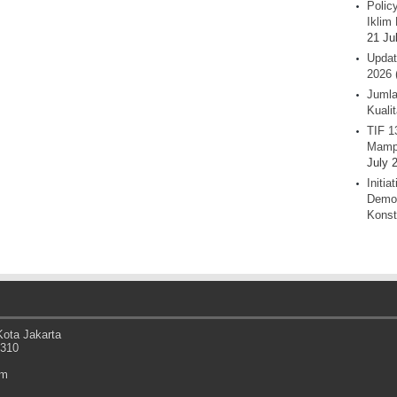
Polic
Iklim 
21 Ju
Updat
2026 
Jumla
Kuali
TIF 1
Mamp
July 
Initi
Demok
Konst
ota Jakarta
0310
om