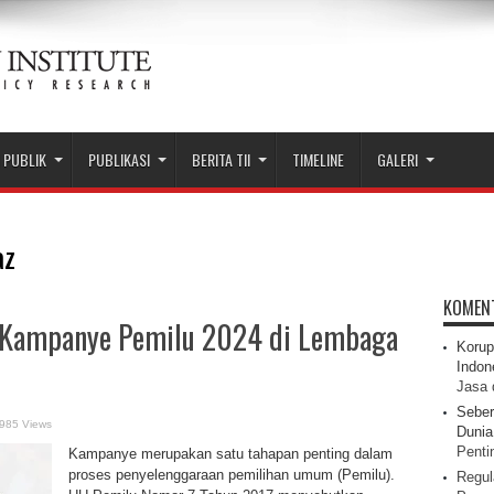
 PUBLIK
PUBLIKASI
BERITA TII
TIMELINE
GALERI
az
KOMEN
h Kampanye Pemilu 2024 di Lembaga
Korup
Indon
Jasa 
Seber
985 Views
Dunia 
Pentin
Kampanye merupakan satu tahapan penting dalam
proses penyelenggaraan pemilihan umum (Pemilu).
Regul