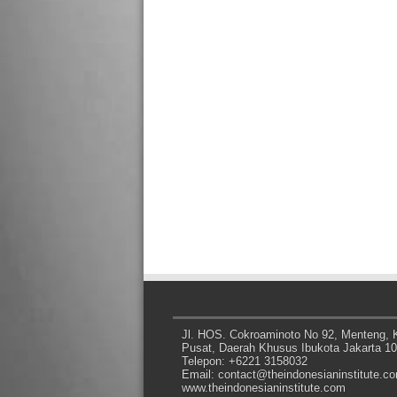
Jl. HOS. Cokroaminoto No 92, Menteng, K
Pusat, Daerah Khusus Ibukota Jakarta 1
Telepon: +6221 3158032
Email: contact@theindonesianinstitute.c
www.theindonesianinstitute.com