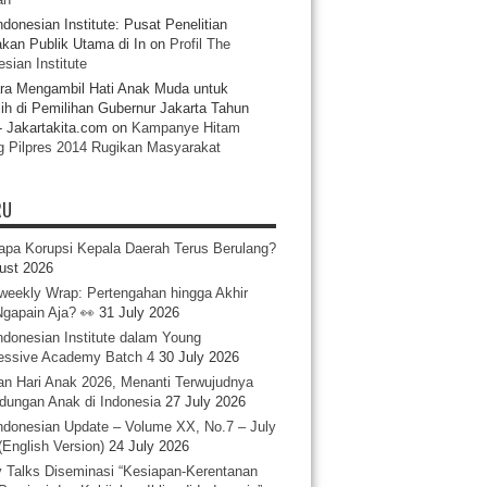
ndonesian Institute: Pusat Penelitian
akan Publik Utama di In
on
Profil The
sian Institute
ra Mengambil Hati Anak Muda untuk
ih di Pemilihan Gubernur Jakarta Tahun
- Jakartakita.com
on
Kampanye Hitam
g Pilpres 2014 Rugikan Masyarakat
RU
pa Korupsi Kepala Daerah Terus Berulang?
ust 2026
iweekly Wrap: Pertengahan hingga Akhir
 Ngapain Aja? 👀
31 July 2026
ndonesian Institute dalam Young
essive Academy Batch 4
30 July 2026
an Hari Anak 2026, Menanti Terwujudnya
ndungan Anak di Indonesia
27 July 2026
ndonesian Update – Volume XX, No.7 – July
(English Version)
24 July 2026
y Talks Diseminasi “Kesiapan-Kerentanan