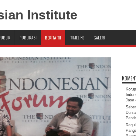
PUBLIK
PUBLIKASI
BERITA TII
TIMELINE
GALERI
KOMEN
Korup
Indon
Jasa 
Seber
Dunia 
Pentin
Regul
Panga
Pang