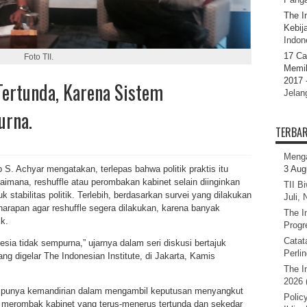
The I
Kebij
Indone
17 Ca
Foto TII.
Memil
2017 
Tertunda, Karena Sistem
Jelan
urna.
TERBA
Menga
p S. Achyar mengatakan, terlepas bahwa politik praktis itu
3 Aug
imana, reshuffle atau perombakan kabinet selain diinginkan
TII B
uk stabilitas politik. Terlebih, berdasarkan survei yang dilakukan
Juli,
rapan agar reshuffle segera dilakukan, karena banyak
The I
k.
Progr
Catat
esia tidak sempurna,” ujarnya dalam seri diskusi bertajuk
Perli
ang digelar The Indonesian Institute, di Jakarta, Kamis
The I
2026 
ak punya kemandirian dalam mengambil keputusan menyangkut
Polic
n merombak kabinet yang terus-menerus tertunda dan sekedar