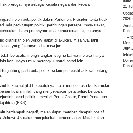
Iklim 
hak prerogatifnya sebagai kepala negara dan kepala
21 Ju
Updat
2026 
garuhi oleh peta politik dalam Parlemen. Presiden tentu tidak
Jadi ada perhitungan politik, perhitungan persepsi masyarakat,
Jumla
ersoalan dalam pertanyaan soal kemandirian itu,” tuturnya
Kuali
TIF 1
g dijanjikan oleh Jokowi dapat dilakukan. Misalnya, janji
Mamp
ional, yang faktanya tidak terwujud.
July 
Initi
a telah berusaha menghilangkan stigma bahwa mereka hanya
Demok
akukan upaya untuk merangkul partai-partai lain.
Konst
tergantung pada peta politik, selain perspektif Jokowi tentang
a.
ffle kabinet jilid II sebetulnya mulai mengemuka ketika mulai
rubahan koalisi inilah yang menyebabkan peta politik berubah.
ejumlah partai politik seperti di Partai Golkar, Partai Persatuan
ejahtera (PKS).
elalu berdampak negatif, malah dapat memberi dampak positif.
si Jokowi- JK dalam menjalankan pemerintahan. Misal ketika