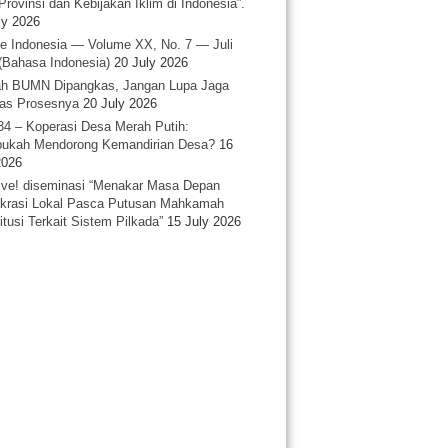
Provinsi dan Kebijakan Iklim di Indonesia”.
ly 2026
e Indonesia — Volume XX, No. 7 — Juli
(Bahasa Indonesia)
20 July 2026
h BUMN Dipangkas, Jangan Lupa Jaga
tas Prosesnya
20 July 2026
34 – Koperasi Desa Merah Putih:
ukah Mendorong Kemandirian Desa?
16
2026
ative! diseminasi “Menakar Masa Depan
rasi Lokal Pasca Putusan Mahkamah
itusi Terkait Sistem Pilkada”
15 July 2026