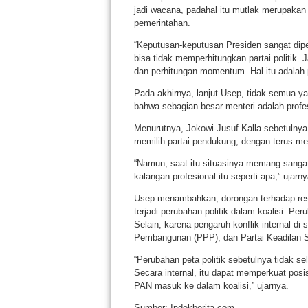
jadi wacana, padahal itu mutlak merupakan 
pemerintahan.
“Keputusan-keputusan Presiden sangat dipen
bisa tidak memperhitungkan partai politik. 
dan perhitungan momentum. Hal itu adalah p
Pada akhirnya, lanjut Usep, tidak semua yan
bahwa sebagian besar menteri adalah profes
Menurutnya, Jokowi-Jusuf Kalla sebetulny
memilih partai pendukung, dengan terus mel
“Namun, saat itu situasinya memang sangat 
kalangan profesional itu seperti apa,” ujarny
Usep menambahkan, dorongan terhadap reshu
terjadi perubahan politik dalam koalisi. Pe
Selain, karena pengaruh konflik internal di s
Pembangunan (PPP), dan Partai Keadilan S
“Perubahan peta politik sebetulnya tidak s
Secara internal, itu dapat memperkuat posi
PAN masuk ke dalam koalisi,” ujarnya.
Sumber: Indekberita.com.