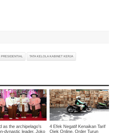
 PRESIDENTIAL
TATA KELOLA KABINET KERJA
d as the archipelago’s
4 Efek Negatif Kenaikan Tarif
non-dynastic leader, Joko
Ojek Online, Order Turun