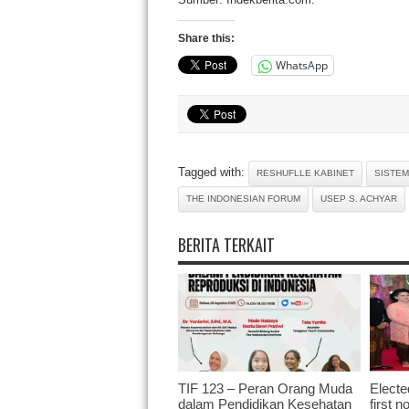
Share this:
WhatsApp
Tagged with:
RESHUFLLE KABINET
SISTEM
THE INDONESIAN FORUM
USEP S. ACHYAR
BERITA TERKAIT
TIF 123 – Peran Orang Muda
Electe
dalam Pendidikan Kesehatan
first 