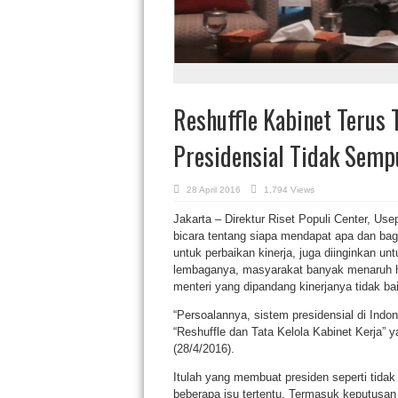
Reshuffle Kabinet Terus 
Presidensial Tidak Semp
28 April 2016
1,794 Views
Jakarta – Direktur Riset Populi Center, Use
bicara tentang siapa mendapat apa dan baga
untuk perbaikan kinerja, juga diinginkan unt
lembaganya, masyarakat banyak menaruh ha
menteri yang dipandang kinerjanya tidak bai
“Persoalannya, sistem presidensial di Indon
“Reshuffle dan Tata Kelola Kabinet Kerja” y
(28/4/2016).
Itulah yang membuat presiden seperti tid
beberapa isu tertentu. Termasuk keputusa