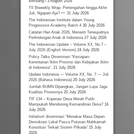
Berulang?
3 August 2026
TII Biweekly Wrap: Pertengahan hingga Akhir
Juli, Ngapain Aja?
31 July 2026
The Indonesian Institute dalam Young
Progressive Academy Batch 4
30 July 2026
Catatan Hari Anak 2026, Menanti Terwujudnya
Perlindungan Anak di Indonesia
27 July 2026
The Indonesian Update – Volume XX, No.7 –
July 2026 (English Version)
24 July 2026
Policy Talks Diseminasi “Kesiapan-
Kerentanan Iklim Provinsi dan Kebijakan Iklim
di Indonesia”.
21 July 2026
Update Indonesia — Volume XX, No. 7 — Juli
2026 (Bahasa Indonesia)
20 July 2026
Jumlah BUMN Dipangkas, Jangan Lupa Jaga
Kualitas Prosesnya
20 July 2026
TIF 134 – Koperasi Desa Merah Putih:
Mampukah Mendorong Kemandirian Desa?
16
July 2026
Initiative! diseminasi “Menakar Masa Depan
Demokrasi Lokal Pasca Putusan Mahkamah
Konstitusi Terkait Sistem Pilkada”
15 July
2026