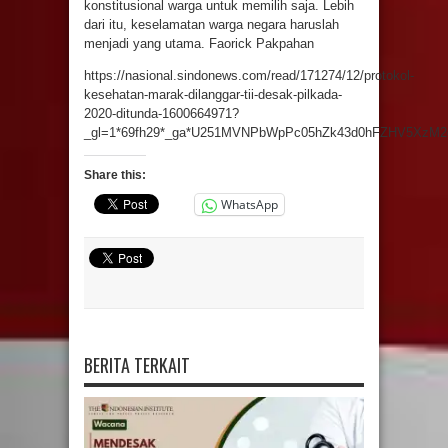
konstitusional warga untuk memilih saja. Lebih
dari itu, keselamatan warga negara haruslah
menjadi yang utama. Faorick Pakpahan
https://nasional.sindonews.com/read/171274/12/protokol-
kesehatan-marak-dilanggar-tii-desak-pilkada-
2020-ditunda-1600664971?
_gl=1*69fh29*_ga*U251MVNPbWpPc05hZk43d0hFZHV5Xz
Share this:
WhatsApp
BERITA TERKAIT