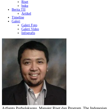
Riset
buku
Berita TII
Artikel
Timeline
Galeri
Galeri Foto
Galeri Video
Infografis
Arfianto Purbolaksono, Manajer Riset dan Program, The Indonesian