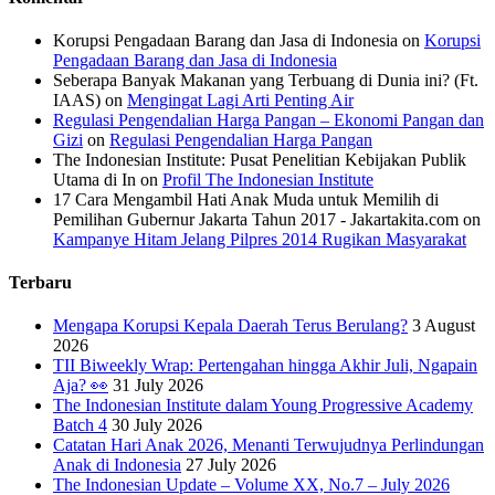
Korupsi Pengadaan Barang dan Jasa di Indonesia
on
Korupsi
Pengadaan Barang dan Jasa di Indonesia
Seberapa Banyak Makanan yang Terbuang di Dunia ini? (Ft.
IAAS)
on
Mengingat Lagi Arti Penting Air
Regulasi Pengendalian Harga Pangan – Ekonomi Pangan dan
Gizi
on
Regulasi Pengendalian Harga Pangan
The Indonesian Institute: Pusat Penelitian Kebijakan Publik
Utama di In
on
Profil The Indonesian Institute
17 Cara Mengambil Hati Anak Muda untuk Memilih di
Pemilihan Gubernur Jakarta Tahun 2017 - Jakartakita.com
on
Kampanye Hitam Jelang Pilpres 2014 Rugikan Masyarakat
Terbaru
Mengapa Korupsi Kepala Daerah Terus Berulang?
3 August
2026
TII Biweekly Wrap: Pertengahan hingga Akhir Juli, Ngapain
Aja? 👀
31 July 2026
The Indonesian Institute dalam Young Progressive Academy
Batch 4
30 July 2026
Catatan Hari Anak 2026, Menanti Terwujudnya Perlindungan
Anak di Indonesia
27 July 2026
The Indonesian Update – Volume XX, No.7 – July 2026