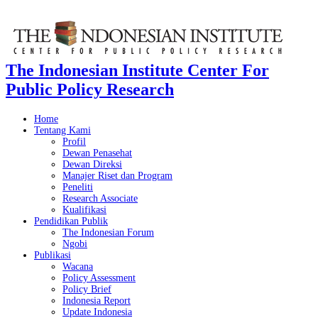
The Indonesian Institute Center For
Public Policy Research
Home
Tentang Kami
Profil
Dewan Penasehat
Dewan Direksi
Manajer Riset dan Program
Peneliti
Research Associate
Kualifikasi
Pendidikan Publik
The Indonesian Forum
Ngobi
Publikasi
Wacana
Policy Assessment
Policy Brief
Indonesia Report
Update Indonesia