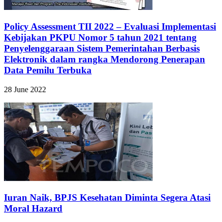
Policy Assessment TII 2022 – Evaluasi Implementasi
Kebijakan PKPU Nomor 5 tahun 2021 tentang
Penyelenggaraan Sistem Pemerintahan Berbasis
Elektronik dalam rangka Mendorong Penerapan
Data Pemilu Terbuka
28 June 2022
Iuran Naik, BPJS Kesehatan Diminta Segera Atasi
Moral Hazard