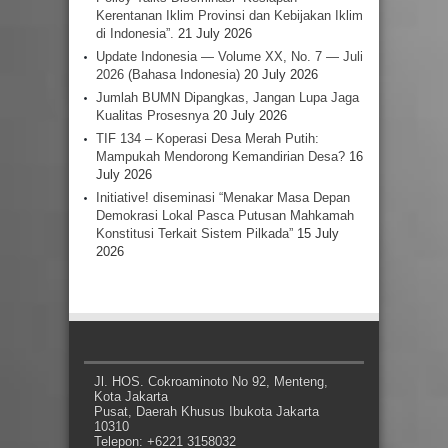
Kerentanan Iklim Provinsi dan Kebijakan Iklim
di Indonesia”.
21 July 2026
Update Indonesia — Volume XX, No. 7 — Juli
2026 (Bahasa Indonesia)
20 July 2026
Jumlah BUMN Dipangkas, Jangan Lupa Jaga
Kualitas Prosesnya
20 July 2026
TIF 134 – Koperasi Desa Merah Putih:
Mampukah Mendorong Kemandirian Desa?
16
July 2026
Initiative! diseminasi “Menakar Masa Depan
Demokrasi Lokal Pasca Putusan Mahkamah
Konstitusi Terkait Sistem Pilkada”
15 July
2026
Jl. HOS. Cokroaminoto No 92, Menteng,
Kota Jakarta
Pusat, Daerah Khusus Ibukota Jakarta
10310
Telepon: +6221 3158032