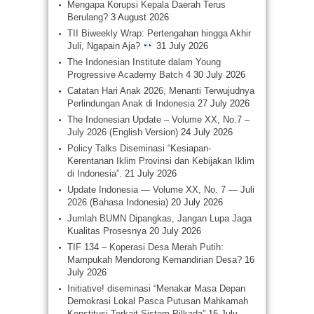
Mengapa Korupsi Kepala Daerah Terus
Berulang?
3 August 2026
TII Biweekly Wrap: Pertengahan hingga Akhir
Juli, Ngapain Aja?
31 July 2026
The Indonesian Institute dalam Young
Progressive Academy Batch 4
30 July 2026
Catatan Hari Anak 2026, Menanti Terwujudnya
Perlindungan Anak di Indonesia
27 July 2026
The Indonesian Update – Volume XX, No.7 –
July 2026 (English Version)
24 July 2026
Policy Talks Diseminasi “Kesiapan-
Kerentanan Iklim Provinsi dan Kebijakan Iklim
di Indonesia”.
21 July 2026
Update Indonesia — Volume XX, No. 7 — Juli
2026 (Bahasa Indonesia)
20 July 2026
Jumlah BUMN Dipangkas, Jangan Lupa Jaga
Kualitas Prosesnya
20 July 2026
TIF 134 – Koperasi Desa Merah Putih:
Mampukah Mendorong Kemandirian Desa?
16
July 2026
Initiative! diseminasi “Menakar Masa Depan
Demokrasi Lokal Pasca Putusan Mahkamah
Konstitusi Terkait Sistem Pilkada”
15 July