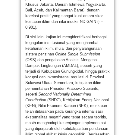
Khusus Jakarta, Daerah Istimewa Yogyakarta,
Bali, Aceh, dan Kalimantan Barat), dengan
korelasi positif yang sangat kuat antara skor
kesiapan iklim dan nilai indeks ND-GAIN (r =
0,981).
Di sisi lain, kajian ini mengidentifikasi berbagai
kegagalan institusional yang menghambat
ketahanan iklim, mulai dari penyalahgunaan
sistem perizinan
Online Single Submission
(OSS) dan pengabaian Analisis Mengenai
Dampak Lingkungan (AMDAL), seperti yang
terjadi di Kabupaten Gunungkidul, hingga praktik
korupsi dan inkonsistensi regulasi di Provinsi
Sulawesi Utara. Sementara, kebijakan iklim
pemerintahan Presiden Prabowo Subianto,
seperti
Second
Nationally Determined
Contribution
(SNDC), Kebijakan Energi Nasional
(KEN), Nilai Ekonomi Karbon (NEK), meskipun
telah didasarkan pada kerangka internalisasi
eksternalitas negatif yang tepat secara teoritis,
masih menghadapi kesenjangan implementasi
yang diperparah oleh ketidakpastian pendanaan
iklim global akibat krisis geopolitik. Berdasarkan