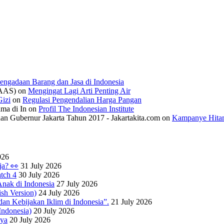
engadaan Barang dan Jasa di Indonesia
IAAS)
on
Mengingat Lagi Arti Penting Air
izi
on
Regulasi Pengendalian Harga Pangan
ama di In
on
Profil The Indonesian Institute
n Gubernur Jakarta Tahun 2017 - Jakartakita.com
on
Kampanye Hitam
026
ja? 👀
31 July 2026
tch 4
30 July 2026
nak di Indonesia
27 July 2026
sh Version)
24 July 2026
dan Kebijakan Iklim di Indonesia”.
21 July 2026
ndonesia)
20 July 2026
nya
20 July 2026