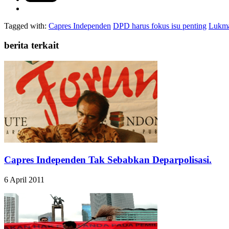
Tagged with:
Capres Independen
DPD harus fokus isu penting
Lukma
berita terkait
Capres Independen Tak Sebabkan Deparpolisasi.
6 April 2011