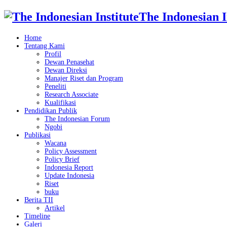
The Indonesian I
Home
Tentang Kami
Profil
Dewan Penasehat
Dewan Direksi
Manajer Riset dan Program
Peneliti
Research Associate
Kualifikasi
Pendidikan Publik
The Indonesian Forum
Ngobi
Publikasi
Wacana
Policy Assessment
Policy Brief
Indonesia Report
Update Indonesia
Riset
buku
Berita TII
Artikel
Timeline
Galeri