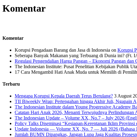
Komentar
Komentar
Korupsi Pengadaan Barang dan Jasa di Indonesia
on
Korupsi P
Seberapa Banyak Makanan yang Terbuang di Dunia ini? (Ft. 
Regulasi Pengendalian Harga Pangan – Ekonomi Pangan dan G
The Indonesian Institute: Pusat Penelitian Kebijakan Publik Ut
17 Cara Mengambil Hati Anak Muda untuk Memilih di Pemiliha
Terbaru
Mengapa Korupsi Kepala Daerah Terus Berulang?
3 August 2
TII Biweekly Wrap: Pertengahan hingga Akhir Juli, Ngapain A
The Indonesian Institute dalam Young Progressive Academy Ba
Catatan Hari Anak 2026, Menanti Terwujudnya Perlindungan A
The Indonesian Update – Volume XX, No.7 – July 2026 (Engli
Policy Talks Diseminasi “Kesiapan-Kerentanan Iklim Provinsi 
Update Indonesia — Volume XX, No. 7 — Juli 2026 (Bahasa I
Jumlah BUMN Dipangkas, Jangan Lupa Jaga Kualitas Proses