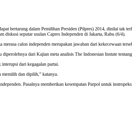
rtarung dalam Pemilihan Presiden (Pilpres) 2014, dinilai tak terlep
m diskusi seputar usulan Capres Independen di Jakarta, Rabu (6/4).
gga merasa calon independen merupakan jawaban dari kekecewaan terseb
iperolehnya dari Kajian meta analisis The Indonesian Instute tentang
nterupsi dari kegagalan partai.
memilih dan dipilih,” katanya.
res Independen. Pasalnya memberikan kesempatan Parpol untuk instropek