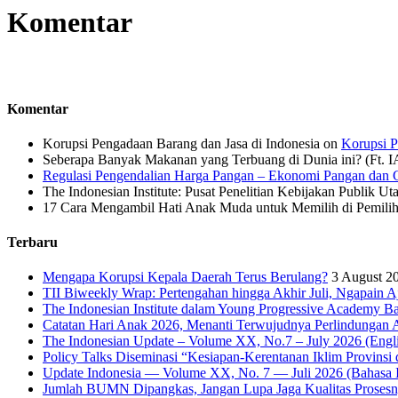
Komentar
Komentar
Korupsi Pengadaan Barang dan Jasa di Indonesia
on
Korupsi P
Seberapa Banyak Makanan yang Terbuang di Dunia ini? (Ft. 
Regulasi Pengendalian Harga Pangan – Ekonomi Pangan dan G
The Indonesian Institute: Pusat Penelitian Kebijakan Publik Ut
17 Cara Mengambil Hati Anak Muda untuk Memilih di Pemiliha
Terbaru
Mengapa Korupsi Kepala Daerah Terus Berulang?
3 August 2
TII Biweekly Wrap: Pertengahan hingga Akhir Juli, Ngapain A
The Indonesian Institute dalam Young Progressive Academy Ba
Catatan Hari Anak 2026, Menanti Terwujudnya Perlindungan A
The Indonesian Update – Volume XX, No.7 – July 2026 (Engli
Policy Talks Diseminasi “Kesiapan-Kerentanan Iklim Provinsi 
Update Indonesia — Volume XX, No. 7 — Juli 2026 (Bahasa I
Jumlah BUMN Dipangkas, Jangan Lupa Jaga Kualitas Proses