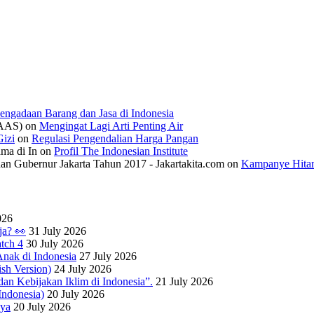
engadaan Barang dan Jasa di Indonesia
IAAS)
on
Mengingat Lagi Arti Penting Air
izi
on
Regulasi Pengendalian Harga Pangan
ama di In
on
Profil The Indonesian Institute
n Gubernur Jakarta Tahun 2017 - Jakartakita.com
on
Kampanye Hitam
026
ja? 👀
31 July 2026
tch 4
30 July 2026
nak di Indonesia
27 July 2026
sh Version)
24 July 2026
dan Kebijakan Iklim di Indonesia”.
21 July 2026
ndonesia)
20 July 2026
nya
20 July 2026