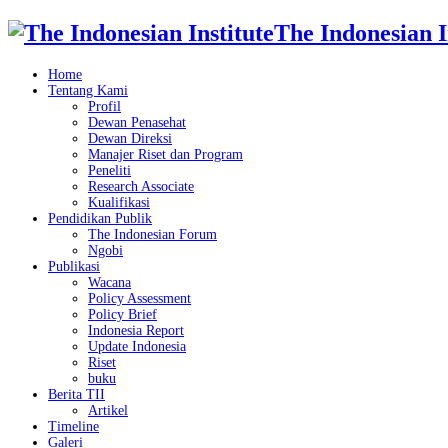
The Indonesian I
Home
Tentang Kami
Profil
Dewan Penasehat
Dewan Direksi
Manajer Riset dan Program
Peneliti
Research Associate
Kualifikasi
Pendidikan Publik
The Indonesian Forum
Ngobi
Publikasi
Wacana
Policy Assessment
Policy Brief
Indonesia Report
Update Indonesia
Riset
buku
Berita TII
Artikel
Timeline
Galeri