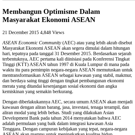
Membangun Optimisme Dalam
Masyarakat Ekonomi ASEAN
21 December 2015
4,848 Views
ASEAN Economic Community
(AEC) atau yang lebih akrab disebut
Masyarakat Ekonomi ASEAN akan segera dimulai dalam hitungan
hari, tepatnya pada tanggal 31 Desember 2015. Berdasarkan sejarah
terbentuknya, AEC pertama kali diinisiasi pada Konferensi Tingkat
Tinggi (KTT) ASEAN tahun 1997 di Kuala Lumpur di mana pada
waktu itu para pemimpin negara-negara ASEAN memutuskan untuk
mentransformasikan ASEAN sebagai kawasan yang stabil, makmur,
dan berdaya saing tinggi dengan tingkat pembangunan ekonomi
merata yang ditandai kesenjangan sosial ekonomi dan angka
kemiskinan yang semakin berkurang.
Dengan diberlakukannya AEC, secara umum ASEAN akan menjadi
kawasan dengan aliran barang, jasa, investasi, tenaga terampil, dan
aliran modal yang lebih bebas. Studi yang dilakukan Asian
Development Bank pada tahun 2014 menyatakan bahwa AEC
adalah permulaan yang baik dalam integrasi kawasan Asia
Tenggara. Dengan campuran kebijakan yang tepat, negara-negara
ASEAN akan mampu untuk meningkatkan kualitas hidup