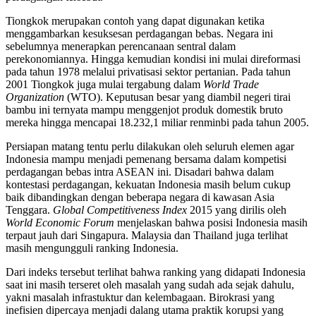
Tiongkok merupakan contoh yang dapat digunakan ketika
menggambarkan kesuksesan perdagangan bebas. Negara ini
sebelumnya menerapkan perencanaan sentral dalam
perekonomiannya. Hingga kemudian kondisi ini mulai direformasi
pada tahun 1978 melalui privatisasi sektor pertanian. Pada tahun
2001 Tiongkok juga mulai tergabung dalam
World Trade
Organization
(WTO). Keputusan besar yang diambil negeri tirai
bambu ini ternyata mampu menggenjot produk domestik bruto
mereka hingga mencapai 18.232,1 miliar renminbi pada tahun 2005.
Persiapan matang tentu perlu dilakukan oleh seluruh elemen agar
Indonesia mampu menjadi pemenang bersama dalam kompetisi
perdagangan bebas intra ASEAN ini. Disadari bahwa dalam
kontestasi perdagangan, kekuatan Indonesia masih belum cukup
baik dibandingkan dengan beberapa negara di kawasan Asia
Tenggara.
Global Competitiveness Index
2015 yang dirilis oleh
World Economic Forum
menjelaskan bahwa posisi Indonesia masih
terpaut jauh dari Singapura. Malaysia dan Thailand juga terlihat
masih mengungguli ranking Indonesia.
Dari indeks tersebut terlihat bahwa ranking yang didapati Indonesia
saat ini masih terseret oleh masalah yang sudah ada sejak dahulu,
yakni masalah infrastuktur dan kelembagaan. Birokrasi yang
inefisien dipercaya menjadi dalang utama praktik korupsi yang