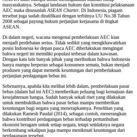
masyarakatnya. Sebagai landasan hukum dan konstitusi pelaksanaan
AEC maka disusunlah
ASEAN Charter
. Di Indonesia, piagam
tersebut juga sudah diratifikasi dengan terbitnya UU No.38 Tahun
2008 sebagai payung hukum perjanjian kerjasama di tingkat
ASEAN.
Di dalam negeri, wacana mengenai pemberlakuan AEC kian
menjadi perdebatan serius. Tidak sedikit yang mengkhawatirkan
posisi Indonesia ke depan pasca AEC diberlakukan mengingat
bahwa negeri ini memiliki populasi terbesar dalam kawasan.
Dengan kata lain banyak pihak yang meributkan bahwa Indonesia
hanya mampu berperan sebagai konsumen semata, bukan menjadi
produsen yang dapat memetik keuntungan dari pemberlakuan
perjanjian perdagangan bebas ini.
Sebenarnya, apabila kita melihat lebih dalam, pemberlakuan pasar
bebas (dalam hal ini AEC) memberikan peluang bagi kemajuan dan
kesejahteraan bangsa. Sudah banyak sekali riset yang dilakukan
untuk membuktikan bahwa pasar bebas mampu memberikan
keuntungan bagi negara yang menerapkannya. Penelitian yang
dilakukan Ramesh Paudal (2014), sebagai contoh, menerangkan
bahwa kontribusi perdagangan bebas terhadap pertumbuhan
ekonomi beragam untuk setiap negara, tetapi setidaknya negara
berkembang sekalipun juga mampu menikmati keuntungan dari
perdagangan tersebut.