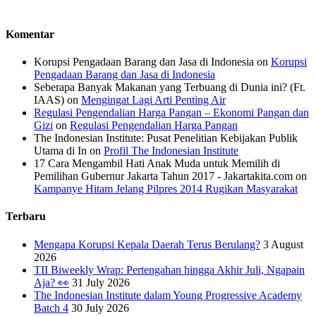
Komentar
Korupsi Pengadaan Barang dan Jasa di Indonesia
on
Korupsi
Pengadaan Barang dan Jasa di Indonesia
Seberapa Banyak Makanan yang Terbuang di Dunia ini? (Ft.
IAAS)
on
Mengingat Lagi Arti Penting Air
Regulasi Pengendalian Harga Pangan – Ekonomi Pangan dan
Gizi
on
Regulasi Pengendalian Harga Pangan
The Indonesian Institute: Pusat Penelitian Kebijakan Publik
Utama di In
on
Profil The Indonesian Institute
17 Cara Mengambil Hati Anak Muda untuk Memilih di
Pemilihan Gubernur Jakarta Tahun 2017 - Jakartakita.com
on
Kampanye Hitam Jelang Pilpres 2014 Rugikan Masyarakat
Terbaru
Mengapa Korupsi Kepala Daerah Terus Berulang?
3 August
2026
TII Biweekly Wrap: Pertengahan hingga Akhir Juli, Ngapain
Aja? 👀
31 July 2026
The Indonesian Institute dalam Young Progressive Academy
Batch 4
30 July 2026