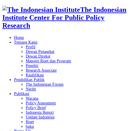
The Indonesian
Institute Center For Public Policy
Research
Home
Tentang Kami
Profil
Dewan Penasehat
Dewan Direksi
Manajer Riset dan Program
Peneliti
Research Associate
Kualifikasi
Pendidikan Publik
The Indonesian Forum
Ngobi
Publikasi
Wacana
Policy Assessment
Policy Brief
Indonesia Report
Update Indonesia
Riset
buku