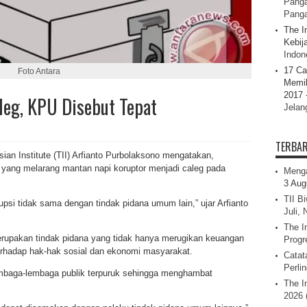
Panga
Pang
The I
Kebij
Indone
17 Ca
Foto Antara
Memil
2017 
leg, KPU Disebut Tepat
Jelan
TERBA
sian Institute (TII) Arfianto Purbolaksono mengatakan,
ang melarang mantan napi koruptor menjadi caleg pada
Menga
3 Aug
TII B
upsi tidak sama dengan tindak pidana umum lain,” ujar Arfianto
Juli,
The I
erupakan tindak pidana yang tidak hanya merugikan keuangan
Progr
erhadap hak-hak sosial dan ekonomi masyarakat.
Catat
Perli
lembaga-lembaga publik terpuruk sehingga menghambat
The I
2026 