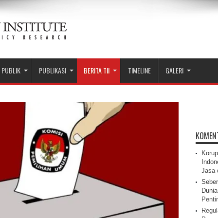
 PUBLIK
PUBLIKASI
BERITA TII
TIMELINE
GALERI
KOMEN
Korup
Indon
Jasa 
Seber
Dunia 
Pentin
Regul