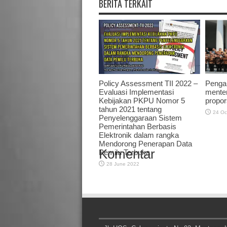
BERITA TERKAIT
Policy Assessment TII 2022 –
Penga
Evaluasi Implementasi
menter
Kebijakan PKPU Nomor 5
propor
tahun 2021 tentang
24 Oc
Penyelenggaraan Sistem
Pemerintahan Berbasis
Elektronik dalam rangka
Mendorong Penerapan Data
Komentar
Pemilu Terbuka
28 June 2022