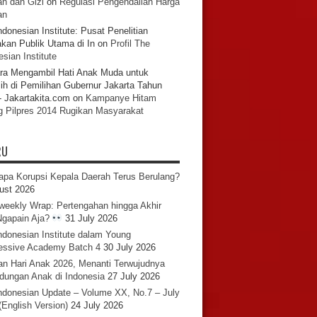
n dan Gizi
on
Regulasi Pengendalian Harga
an
ndonesian Institute: Pusat Penelitian
akan Publik Utama di In
on
Profil The
sian Institute
ra Mengambil Hati Anak Muda untuk
ih di Pemilihan Gubernur Jakarta Tahun
- Jakartakita.com
on
Kampanye Hitam
g Pilpres 2014 Rugikan Masyarakat
RU
pa Korupsi Kepala Daerah Terus Berulang?
ust 2026
iweekly Wrap: Pertengahan hingga Akhir
 Ngapain Aja?
31 July 2026
ndonesian Institute dalam Young
essive Academy Batch 4
30 July 2026
an Hari Anak 2026, Menanti Terwujudnya
ndungan Anak di Indonesia
27 July 2026
ndonesian Update – Volume XX, No.7 – July
(English Version)
24 July 2026