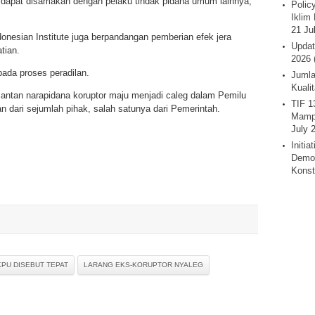
k dapat disamakan dengan pelaku tindak pidana umum lainnya,”
Polic
Iklim 
21 Ju
donesian Institute juga berpandangan pemberian efek jera
Updat
tian.
2026 
ada proses peradilan.
Jumla
Kuali
an narapidana koruptor maju menjadi caleg dalam Pemilu
TIF 1
 dari sejumlah pihak, salah satunya dari Pemerintah.
Mamp
July 
Initi
Demok
Konst
KPU DISEBUT TEPAT
LARANG EKS-KORUPTOR NYALEG