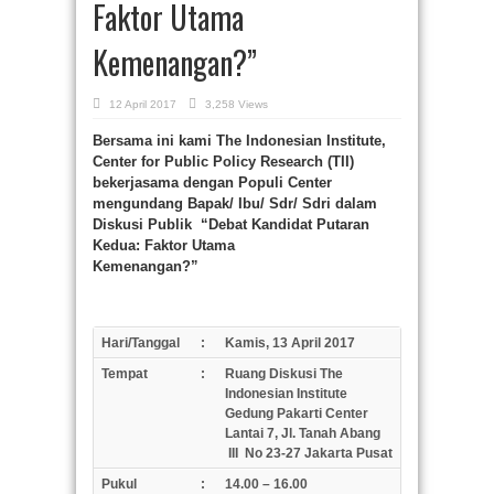
Faktor Utama
Kemenangan?”
12 April 2017
3,258 Views
Bersama ini kami The Indonesian Institute,
Center for Public Policy Research (TII)
bekerjasama dengan Populi Center
mengundang Bapak/ Ibu/ Sdr/ Sdri dalam
Diskusi Publik
“
Debat
Kandidat Putaran
Kedua: Faktor Utama
Kemenangan?
”
Hari/Tanggal
:
Kamis
,
13 April
201
7
Tempat
:
Ruang Diskusi The
Indonesian Institute
Gedung Pakarti
Center
Lantai 7
,
Jl. Tanah Abang
III
No 23-27
Jakarta
Pusat
Pukul
:
1
4
.00 – 16.00