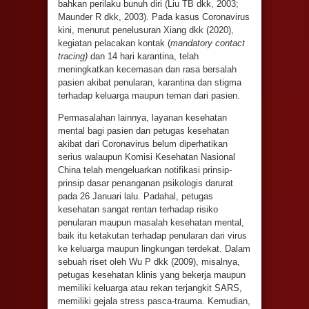
bahkan perilaku bunuh diri (Liu TB dkk, 2003;
Maunder R dkk, 2003). Pada kasus Coronavirus
kini, menurut penelusuran Xiang dkk (2020),
kegiatan pelacakan kontak (
mandatory contact
tracing)
dan 14 hari karantina, telah
meningkatkan kecemasan dan rasa bersalah
pasien akibat penularan, karantina dan stigma
terhadap keluarga maupun teman dari pasien.
Permasalahan lainnya, layanan kesehatan
mental bagi pasien dan petugas kesehatan
akibat dari Coronavirus belum diperhatikan
serius walaupun Komisi Kesehatan Nasional
China telah mengeluarkan notifikasi prinsip-
prinsip dasar penanganan psikologis darurat
pada 26 Januari lalu. Padahal, petugas
kesehatan sangat rentan terhadap risiko
penularan maupun masalah kesehatan mental,
baik itu ketakutan terhadap penularan dari virus
ke keluarga maupun lingkungan terdekat. Dalam
sebuah riset oleh Wu P dkk (2009), misalnya,
petugas kesehatan klinis yang bekerja maupun
memiliki keluarga atau rekan terjangkit SARS,
memiliki gejala stress pasca-trauma. Kemudian,