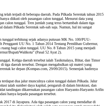
g telah terjadi di beberapa daerah. Pada Pilkada Serentak tahun 2015
 hanya diikuti oleh pasangan calon tunggal. Menurut data yang
gan calon tunggal. Tren jumlah yang terus bertambah dalam tiga
l dalam Pilkada Serentak sah-sah saja. Namun, hal ini sangat
on tunggal terhitung sejak adanya putusan MK No. 100/PUU-
ah Pengganti UU No. 1 Tahun 2014 Tentang Pemilihan Gubernur,
 ruang bagi calon tunggal. UU No. 8 Tahun 2015 yang menjadi
nur/Bupati/Walikota” (Pasal 52 Ayat 2).
nggal. Ketiga daerah tersebut ialah Tasikmalaya, Blitar, dan Timor
i tiga daerah tersebut. Dengan mengabulkan uji materi yang
Serentak ke depan (Kompas.com, 29/09/2015). Semenjak hadirnya
terdapat dua jalur munculnya calon tunggal dalam Pilkada. Jalur
si ialah sumber daya kapital, pengaruh di dalam birokrasi, dan
didat tandingan dikarenakan pasangan calon Haryanto-Haryanto Arifin
ndasi hanya kepada pasangan tersebut.
ak 2017 di Jayapura. Ada tiga pasangan calon yang mendaftar di