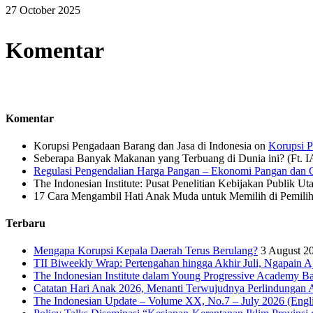
27 October 2025
Komentar
Komentar
Korupsi Pengadaan Barang dan Jasa di Indonesia
on
Korupsi P
Seberapa Banyak Makanan yang Terbuang di Dunia ini? (Ft. 
Regulasi Pengendalian Harga Pangan – Ekonomi Pangan dan G
The Indonesian Institute: Pusat Penelitian Kebijakan Publik Ut
17 Cara Mengambil Hati Anak Muda untuk Memilih di Pemiliha
Terbaru
Mengapa Korupsi Kepala Daerah Terus Berulang?
3 August 2
TII Biweekly Wrap: Pertengahan hingga Akhir Juli, Ngapain A
The Indonesian Institute dalam Young Progressive Academy Ba
Catatan Hari Anak 2026, Menanti Terwujudnya Perlindungan A
The Indonesian Update – Volume XX, No.7 – July 2026 (Engli