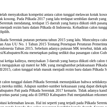
 telah menyaksikan kompetisi antara calon tunggal melawan kotak koson
tak kosong. Pada Pilkada 2017 yang lalu terdapat sembilan daerah yang
 Serentak mendatang, terdapat 15 daerah yang hanya diikuti oleh pasan
 menjadi rezim baru dalam Pilkada di Indonesia. Kehadiran calon tungga
ipilih.
ilkada Serentak putaran pertama tahun 2015 yang lalu. Munculnya cal
an Atas UU No. 1 Tahun 2015 Tentang Penetapan Peraturan Pemerint
donesia Tahun 2015. Sebelum adanya putusan MK tersebut, tidak ada
/Kabupaten/Kota menetapkan paling sedikit dua pasangan calon Guber
 ketiga kalinya, menyisakan 3 daerah yang hanya diikuti oleh calon tu
 mengajukan uji materi ke MK yang menghambat pelaksanaan Pilkada d
I/2015, calon tunggal telah masuk menjadi rezim baru dalam Pilkada 
t calon tunggal dalam Pilkada Serentak menunjukkan bahwa setidaknya 
ereka miliki. Adapun sumber-sumber kekuasaan yang dapat dieksploita
 Kabupaten Pati pada Pilkada Serentak 2017 kemarin. Tidak adanya kan
, mayoritas partai yang ada di DPRD Kabupaten Pati menjatuhkan rekome
asi kelemahan lawan. Hal ini seperti yang terjadi pada Pilkada Serent