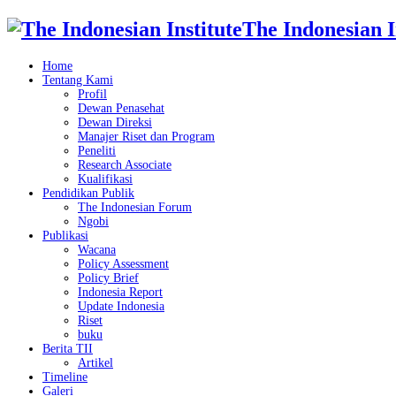
The Indonesian I
Home
Tentang Kami
Profil
Dewan Penasehat
Dewan Direksi
Manajer Riset dan Program
Peneliti
Research Associate
Kualifikasi
Pendidikan Publik
The Indonesian Forum
Ngobi
Publikasi
Wacana
Policy Assessment
Policy Brief
Indonesia Report
Update Indonesia
Riset
buku
Berita TII
Artikel
Timeline
Galeri