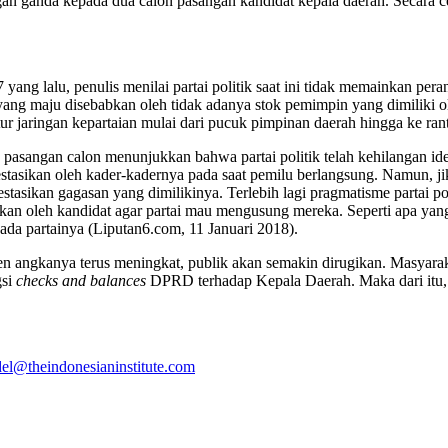
n ganda kepada dua calon pasangan kandidat kepala daerah. Secara cep
ang lalu, penulis menilai partai politik saat ini tidak memainkan per
ang maju disebabkan oleh tidak adanya stok pemimpin yang dimiliki ole
tur jaringan kepartaian mulai dari pucuk pimpinan daerah hingga ke rant
asangan calon menunjukkan bahwa partai politik telah kehilangan ident
tasikan oleh kader-kadernya pada saat pemilu berlangsung. Namun, ji
stasikan gagasan yang dimilikinya. Terlebih lagi pragmatisme partai po
uarkan oleh kandidat agar partai mau mengusung mereka. Seperti apa ya
da partainya (Liputan6.com, 11 Januari 2018).
 tren angkanya terus meningkat, publik akan semakin dirugikan. Masyara
gsi
checks and balances
DPRD terhadap Kepala Daerah. Maka dari itu, ke
del@theindonesianinstitute.com