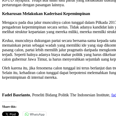
KPUD Jayapura. Tetapi ada salah satu partai yang melakukan dukunga
pertarungan dengan pasangan lainnya.
Keharusan Melakukan Kaderisasi Kepemimpinan
Mengacu pada dua jalur munculnya calon tunggal dalam Pilkada 2017 y
pengaderan kepemimpinan secara serius. Tidak adanya kandidat lain y
melihat struktur kepartaian yang mereka miliki, mereka memilki struk
Kedua
, munculnya dukungan partai secara bersama-sama kepada satu p
memainkan peran sebagai wadah yang memiliki ide yang siap dikontes
pasang calon, partai lebih memilih jalur pragmatis daripada mengkonte
terjadi. Seperti halnya adanya biaya mahar politik yang harus dikel
calon gubernur Jawa Timur, ia harus menyerahkan sejumlah uang kepa
Oleh karena itu, jika fenomena calon tunggal ini terus berlanjut dan
Selain itu, kehadiran calon tunggal dapat berpotensi melemahkan fun
kepemimpinan di internal mereka.
Fadel Basrianto
, Peneliti Bidang Politik The Indonesian Institute,
fa
Share this:
WhatsApp