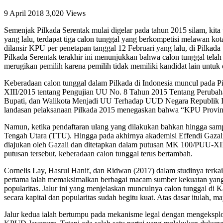
9 April 2018
3,020 Views
Semenjak Pilkada Serentak mulai digelar pada tahun 2015 silam, kita
yang lalu, terdapat tiga calon tunggal yang berkompetisi melawan ko
dilansir KPU per penetapan tanggal 12 Februari yang lalu, di Pilkada
Pilkada Serentak terakhir ini menunjukkan bahwa calon tunggal telah
merugikan pemilih karena pemilih tidak memiliki kandidat lain untuk d
Keberadaan calon tunggal dalam Pilkada di Indonesia muncul pada P
XIII/2015 tentang Pengujian UU No. 8 Tahun 2015 Tentang Perubah
Bupati, dan Walikota Menjadi UU Terhadap UUD Negara Republik In
landasan pelaksanaan Pilkada 2015 menegaskan bahwa “KPU Provinsi
Namun, ketika pendaftaran ulang yang dilakukan bahkan hingga sampai
Tengah Utara (TTU). Hingga pada akhirnya akademisi Effendi Gazali
diajukan oleh Gazali dan ditetapkan dalam putusan MK 100/PUU-XII
putusan tersebut, keberadaan calon tunggal terus bertambah.
Cornelis Lay, Hasrul Hanif, dan Ridwan (2017) dalam studinya terkai
pertama ialah memaksimalkan berbagai macam sumber kekuatan yang m
popularitas. Jalur ini yang menjelaskan munculnya calon tunggal di
secara kapital dan popularitas sudah begitu kuat. Atas dasar itulah
Jalur kedua ialah bertumpu pada mekanisme legal dengan mengeksploit