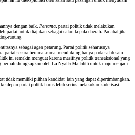
at hal itu dieksploitasi oleh salah satu pasangan untuk menyudahi
anannya dengan baik.
Pertama
, partai politik tidak melakukan
h partai untuk diajukan sebagai calon kepala daerah. Padahal jika
ing-ranting.
itasnya sebagai agen petarung. Partai politik seharusnya
ka partai secara beramai-ramai mendukung hanya pada salah satu
litik ini semakin menguat karena masifnya politik transaksional yang
ng pernah diungkapkan oleh La Nyalla Mattalitti untuk maju menjadi
kat tidak memiliki pilihan kandidat lain yang dapat dipertimbangkan.
 depan partai politik harus lebih serius melakukan kaderisasi