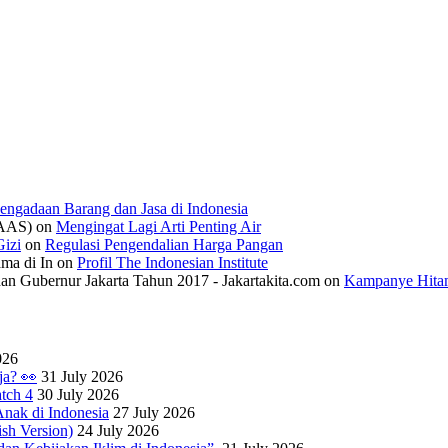
engadaan Barang dan Jasa di Indonesia
IAAS)
on
Mengingat Lagi Arti Penting Air
izi
on
Regulasi Pengendalian Harga Pangan
ama di In
on
Profil The Indonesian Institute
n Gubernur Jakarta Tahun 2017 - Jakartakita.com
on
Kampanye Hitam
026
ja? 👀
31 July 2026
tch 4
30 July 2026
nak di Indonesia
27 July 2026
sh Version)
24 July 2026