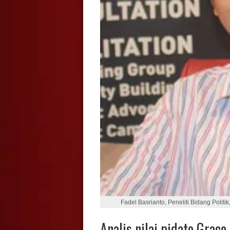
Fadel Basrianto, Peneliti Bidang Politik
Analis nilai pidato Grace