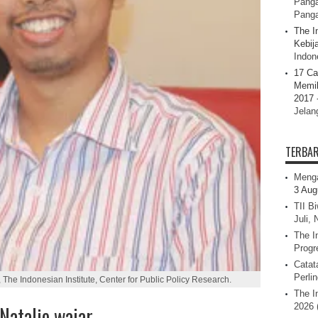
Panga
Pang
The I
Kebij
Indone
17 Ca
Memil
2017 
Jelan
TERBA
Menga
3 Aug
TII B
Juli,
The I
Progr
Catat
Perli
, The Indonesian Institute, Center for Public Policy Research.
The I
2026 
 Natalie wajar