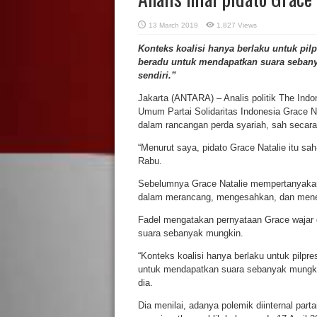
13 March 2019
1,827 Views
Konteks koalisi hanya berlaku untuk pilp
beradu untuk mendapatkan suara sebanyak
sendiri.”
Jakarta (ANTARA) – Analis politik The Indon
Umum Partai Solidaritas Indonesia Grace N
dalam rancangan perda syariah, sah secara 
“Menurut saya, pidato Grace Natalie itu sah-
Rabu.
Sebelumnya Grace Natalie mempertanyakan k
dalam merancang, mengesahkan, dan mener
Fadel mengatakan pernyataan Grace wajar d
suara sebanyak mungkin.
“Konteks koalisi hanya berlaku untuk pilpre
untuk mendapatkan suara sebanyak mungkin. T
dia.
Dia menilai, adanya polemik diinternal parta