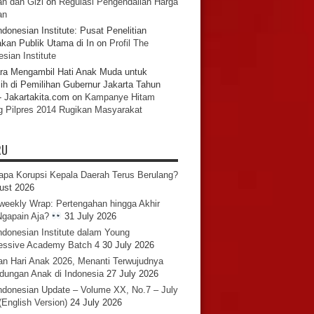
n dan Gizi
on
Regulasi Pengendalian Harga
an
ndonesian Institute: Pusat Penelitian
akan Publik Utama di In
on
Profil The
sian Institute
ra Mengambil Hati Anak Muda untuk
ih di Pemilihan Gubernur Jakarta Tahun
- Jakartakita.com
on
Kampanye Hitam
g Pilpres 2014 Rugikan Masyarakat
RU
pa Korupsi Kepala Daerah Terus Berulang?
ust 2026
iweekly Wrap: Pertengahan hingga Akhir
 Ngapain Aja?
31 July 2026
ndonesian Institute dalam Young
essive Academy Batch 4
30 July 2026
an Hari Anak 2026, Menanti Terwujudnya
ndungan Anak di Indonesia
27 July 2026
ndonesian Update – Volume XX, No.7 – July
(English Version)
24 July 2026