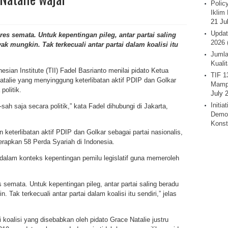
Polic
Iklim 
21 Ju
Updat
res semata. Untuk kepentingan pileg, antar partai saling
2026 
 mungkin. Tak terkecuali antar partai dalam koalisi itu
Jumla
Kuali
esian Institute (TII) Fadel Basrianto menilai pidato Ketua
TIF 1
atalie yang menyinggung keterlibatan aktif PDIP dan Golkar
Mamp
politik.
July 
Initi
sah saja secara politik,” kata Fadel dihubungi di Jakarta,
Demok
Konst
eterlibatan aktif PDIP dan Golkar sebagai partai nasionalis,
apkan 58 Perda Syariah di Indonesia.
alam konteks kepentingan pemilu legislatif guna memeroleh
s semata. Untuk kepentingan pileg, antar partai saling beradu
ak terkecuali antar partai dalam koalisi itu sendiri,” jelas
i koalisi yang disebabkan oleh pidato Grace Natalie justru