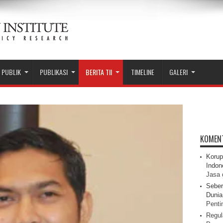
 PUBLIK
PUBLIKASI
BERITA TII
TIMELINE
GALERI
KOMEN
Korup
Indon
Jasa 
Seber
Dunia 
Pentin
Regul