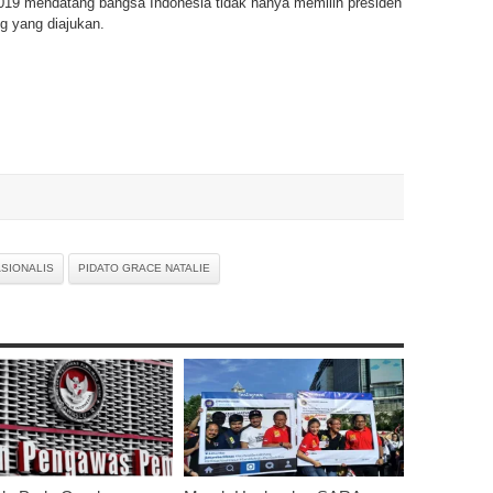
019 mendatang bangsa Indonesia tidak hanya memilih presiden
eg yang diajukan.
ASIONALIS
PIDATO GRACE NATALIE