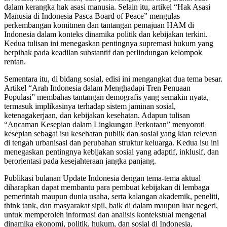
dalam kerangka hak asasi manusia. Selain itu, artikel “Hak Asasi
Manusia di Indonesia Pasca Board of Peace” mengulas
perkembangan komitmen dan tantangan pemajuan HAM di
Indonesia dalam konteks dinamika politik dan kebijakan terkini.
Kedua tulisan ini menegaskan pentingnya supremasi hukum yang
berpihak pada keadilan substantif dan perlindungan kelompok
rentan.
Sementara itu, di bidang sosial, edisi ini mengangkat dua tema besar.
Artikel “Arah Indonesia dalam Menghadapi Tren Penuaan
Populasi” membahas tantangan demografis yang semakin nyata,
termasuk implikasinya terhadap sistem jaminan sosial,
ketenagakerjaan, dan kebijakan kesehatan. Adapun tulisan
“Ancaman Kesepian dalam Lingkungan Perkotaan” menyoroti
kesepian sebagai isu kesehatan publik dan sosial yang kian relevan
di tengah urbanisasi dan perubahan struktur keluarga. Kedua isu ini
menegaskan pentingnya kebijakan sosial yang adaptif, inklusif, dan
berorientasi pada kesejahteraan jangka panjang.
Publikasi bulanan Update Indonesia dengan tema-tema aktual
diharapkan dapat membantu para pembuat kebijakan di lembaga
pemerintah maupun dunia usaha, serta kalangan akademik, peneliti,
think tank, dan masyarakat sipil, baik di dalam maupun luar negeri,
untuk memperoleh informasi dan analisis kontekstual mengenai
dinamika ekonomi, politik, hukum, dan sosial di Indonesia,