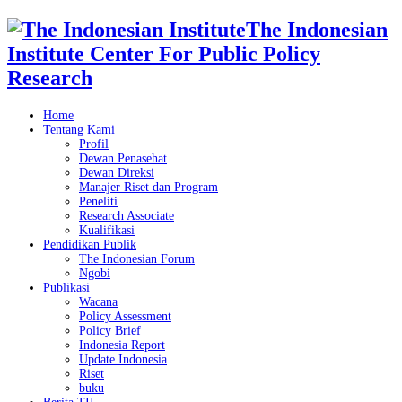
The Indonesian
Institute Center For Public Policy
Research
Home
Tentang Kami
Profil
Dewan Penasehat
Dewan Direksi
Manajer Riset dan Program
Peneliti
Research Associate
Kualifikasi
Pendidikan Publik
The Indonesian Forum
Ngobi
Publikasi
Wacana
Policy Assessment
Policy Brief
Indonesia Report
Update Indonesia
Riset
buku