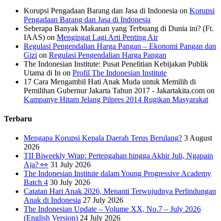
Korupsi Pengadaan Barang dan Jasa di Indonesia
on
Korupsi
Pengadaan Barang dan Jasa di Indonesia
Seberapa Banyak Makanan yang Terbuang di Dunia ini? (Ft.
IAAS)
on
Mengingat Lagi Arti Penting Air
Regulasi Pengendalian Harga Pangan – Ekonomi Pangan dan
Gizi
on
Regulasi Pengendalian Harga Pangan
The Indonesian Institute: Pusat Penelitian Kebijakan Publik
Utama di In
on
Profil The Indonesian Institute
17 Cara Mengambil Hati Anak Muda untuk Memilih di
Pemilihan Gubernur Jakarta Tahun 2017 - Jakartakita.com
on
Kampanye Hitam Jelang Pilpres 2014 Rugikan Masyarakat
Terbaru
Mengapa Korupsi Kepala Daerah Terus Berulang?
3 August
2026
TII Biweekly Wrap: Pertengahan hingga Akhir Juli, Ngapain
Aja? 👀
31 July 2026
The Indonesian Institute dalam Young Progressive Academy
Batch 4
30 July 2026
Catatan Hari Anak 2026, Menanti Terwujudnya Perlindungan
Anak di Indonesia
27 July 2026
The Indonesian Update – Volume XX, No.7 – July 2026
(English Version)
24 July 2026