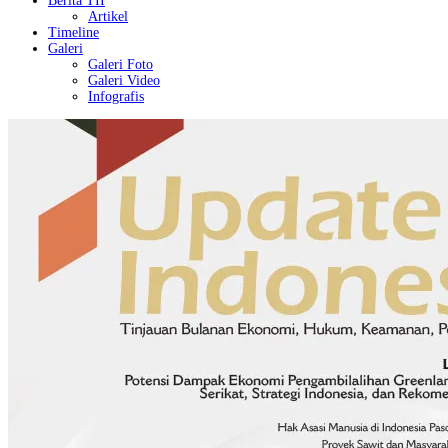
Berita TII
Artikel
Timeline
Galeri
Galeri Foto
Galeri Video
Infografis