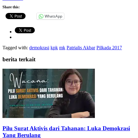
Share this:
WhatsApp
Tagged with:
demokrasi
kpk
mk
Patrialis Akbar
Pilkada 2017
berita terkait
Pilu Surat Aktivis dari Tahanan: Luka Demokrasi
Yang Berulang