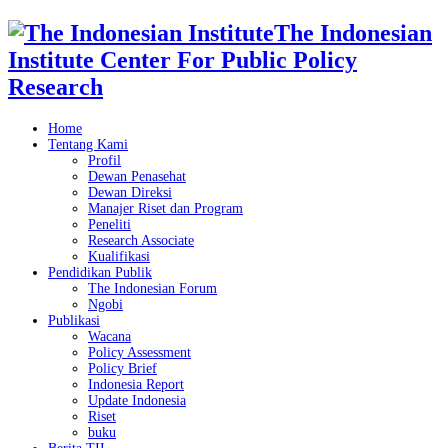
The Indonesian
Institute Center For Public Policy
Research
Home
Tentang Kami
Profil
Dewan Penasehat
Dewan Direksi
Manajer Riset dan Program
Peneliti
Research Associate
Kualifikasi
Pendidikan Publik
The Indonesian Forum
Ngobi
Publikasi
Wacana
Policy Assessment
Policy Brief
Indonesia Report
Update Indonesia
Riset
buku