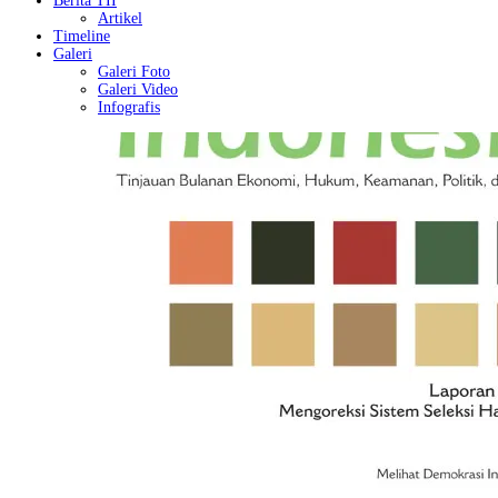
Berita TII
Artikel
Timeline
Galeri
Galeri Foto
Galeri Video
Infografis