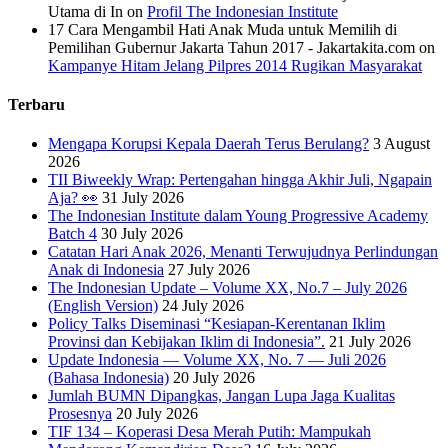
Utama di In
on
Profil The Indonesian Institute
17 Cara Mengambil Hati Anak Muda untuk Memilih di
Pemilihan Gubernur Jakarta Tahun 2017 - Jakartakita.com
on
Kampanye Hitam Jelang Pilpres 2014 Rugikan Masyarakat
Terbaru
Mengapa Korupsi Kepala Daerah Terus Berulang?
3 August
2026
TII Biweekly Wrap: Pertengahan hingga Akhir Juli, Ngapain
Aja? 👀
31 July 2026
The Indonesian Institute dalam Young Progressive Academy
Batch 4
30 July 2026
Catatan Hari Anak 2026, Menanti Terwujudnya Perlindungan
Anak di Indonesia
27 July 2026
The Indonesian Update – Volume XX, No.7 – July 2026
(English Version)
24 July 2026
Policy Talks Diseminasi “Kesiapan-Kerentanan Iklim
Provinsi dan Kebijakan Iklim di Indonesia”.
21 July 2026
Update Indonesia — Volume XX, No. 7 — Juli 2026
(Bahasa Indonesia)
20 July 2026
Jumlah BUMN Dipangkas, Jangan Lupa Jaga Kualitas
Prosesnya
20 July 2026
TIF 134 – Koperasi Desa Merah Putih: Mampukah