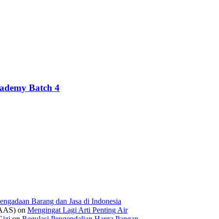
cademy Batch 4
engadaan Barang dan Jasa di Indonesia
IAAS)
on
Mengingat Lagi Arti Penting Air
izi
on
Regulasi Pengendalian Harga Pangan