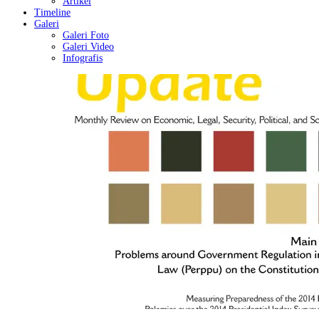
Artikel
Timeline
Galeri
Galeri Foto
Galeri Video
Infografis