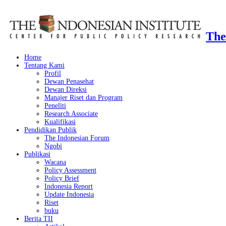
The
Home
Tentang Kami
Profil
Dewan Penasehat
Dewan Direksi
Manajer Riset dan Program
Peneliti
Research Associate
Kualifikasi
Pendidikan Publik
The Indonesian Forum
Ngobi
Publikasi
Wacana
Policy Assessment
Policy Brief
Indonesia Report
Update Indonesia
Riset
buku
Berita TII