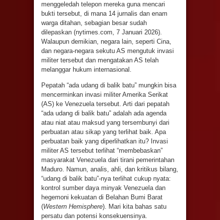
menggeledah telepon mereka guna mencari
bukti tersebut, di mana 14 jurnalis dan enam
warga ditahan, sebagian besar sudah
dilepaskan (nytimes.com, 7 Januari 2026).
Walaupun demikian, negara lain, seperti Cina,
dan negara-negara sekutu AS mengutuk invasi
militer tersebut dan mengatakan AS telah
melanggar hukum internasional.
Pepatah “ada udang di balik batu” mungkin bisa
mencerminkan invasi militer Amerika Serikat
(AS) ke Venezuela tersebut. Arti dari pepatah
“ada udang di balik batu” adalah ada agenda
atau niat atau maksud yang tersembunyi dari
perbuatan atau sikap yang terlihat baik. Apa
perbuatan baik yang diperlihatkan itu? Invasi
militer AS tersebut terlihat “membebaskan”
masyarakat Venezuela dari tirani pemerintahan
Maduro. Namun, analis, ahli, dan kritikus bilang,
“udang di balik batu”-nya terlihat cukup nyata:
kontrol sumber daya minyak Venezuela dan
hegemoni kekuatan di Belahan Bumi Barat
(
Western Hemisphere
). Mari kita bahas satu
persatu dan potensi konsekuensinya.