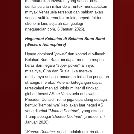
membutuhkan investasi yang sangat besar,
senilai puluhan miliar dolar, untuk mendapatkan
minyak Venezuela tersebut dan bahkan akan
sangat sulit karena faktor lain, seperti faktor
ekonomi lain, sejarah dan geologi
(theguardian.com, 6 Januari 2026).
Hegemoni Kekuatan di Belahan Bumi Barat
(Western Hemisphere)
Upaya dominasi “
power
” dan kontrol di wilayah
Belahan Bumi Barat ini dapat memicu respons
keras dari negara “
super power
” lainnya,
misalnya, Cina dan Rusia, jika mereka
melihatnya sebagai ancaman terhadap pengaruh
strategis mereka. Potensi ketegangan dapat
tereskalasi menjadi krisis militer di tingkat
global. Invasi AS ke Venezuela di bawah
Presiden Donald Trump juga dipandang sebagai
bentuk “kembalinya” kebijakan luar negeri AS
yang disebut “
Monroe Doctrine
”, yang disebut
Trump sebagai “
Donroe Doctrine
” (time.com, 7
Januari 2026).
“
Monroe Doctrine
” sendiri adalah doktrin atau