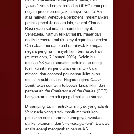
global, stabilisasi rantai pasok pasar, dan
“
power
” serta kontrol terhadap OPEC+ maupun
negara produsen minyak lainnya. Kontrol AS
atas minyak Venezuela berpotensi melemahkan
posisi geopolitik negara lain, seperti Cina dan
Rusia yang selama ini membeli minyak
Venezuela. Namun terkait hal ini,
trader
dan
analis mencatat pabrik penyulingan independen
Cina akan mencari sumber minyak ke negara-
negara penghasil minyak lain, termasuk Iran
(reuters.com, 7 Januari 2026). Selain itu,
dengan AS yang semakin berfokus ke energi
fosil, komitmen penurunan emisi GRK dan
mitigasi dan adaptasi perubahan iklim akan
semakin sulit dicapai. Negara-negara
Global
South
akan semakin terbebani krisis iklim dan
pertemuan
the Conference of the Parties
(COP)
hanya akan menjadi ajang debat atau sia-sia.
Di samping itu, infrastruktur minyak yang ada di
Venezuela yang rusak masih memerlukan
perbaikan serius karena kurangnya investasi,
sanksi ekonomi, dan “
mismanagement
”. Banyak
analis energi mengatakan bahwa AS