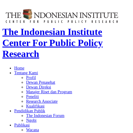
The Indonesian Institute
Center For Public Policy
Research
Home
Tentang Kami
Profil
Dewan Penasehat
Dewan Direksi
Manajer Riset dan Program
Peneliti
Research Associate
Kualifikasi
Pendidikan Publik
The Indonesian Forum
Ngobi
Publikasi
Wacana