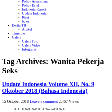
Policy Assessment
Policy Brief
Indonesia Report
Update Indonesia
Riset
buku
Berita TII
Artikel
Timeline
Galeri
Galeri Foto
Galeri Video
Infografis
Tag Archives:
Wanita Pekerja
Seks
Update Indonesia Volume XII, No. 9
Oktober 2018 (Bahasa Indonesia)
15 October 2018
Leave a comment
2,467 Views