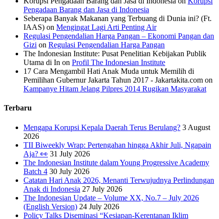
Korupsi Pengadaan Barang dan Jasa di Indonesia
on
Korupsi
Pengadaan Barang dan Jasa di Indonesia
Seberapa Banyak Makanan yang Terbuang di Dunia ini? (Ft.
IAAS)
on
Mengingat Lagi Arti Penting Air
Regulasi Pengendalian Harga Pangan – Ekonomi Pangan dan
Gizi
on
Regulasi Pengendalian Harga Pangan
The Indonesian Institute: Pusat Penelitian Kebijakan Publik
Utama di In
on
Profil The Indonesian Institute
17 Cara Mengambil Hati Anak Muda untuk Memilih di
Pemilihan Gubernur Jakarta Tahun 2017 - Jakartakita.com
on
Kampanye Hitam Jelang Pilpres 2014 Rugikan Masyarakat
Terbaru
Mengapa Korupsi Kepala Daerah Terus Berulang?
3 August
2026
TII Biweekly Wrap: Pertengahan hingga Akhir Juli, Ngapain
Aja? 👀
31 July 2026
The Indonesian Institute dalam Young Progressive Academy
Batch 4
30 July 2026
Catatan Hari Anak 2026, Menanti Terwujudnya Perlindungan
Anak di Indonesia
27 July 2026
The Indonesian Update – Volume XX, No.7 – July 2026
(English Version)
24 July 2026
Policy Talks Diseminasi “Kesiapan-Kerentanan Iklim