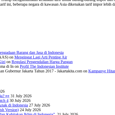
tarif ini, beberapa negara di kawasan Asia dikenakan tarif impor lebi
engadaan Barang dan Jasa di Indonesia
IAAS)
on
Mengingat Lagi Arti Penting Air
izi
on
Regulasi Pengendalian Harga Pangan
ama di In
on
Profil The Indonesian Institute
n Gubernur Jakarta Tahun 2017 - Jakartakita.com
on
Kampanye Hitam
026
ja? 👀
31 July 2026
tch 4
30 July 2026
nak di Indonesia
27 July 2026
sh Version)
24 July 2026
dan Kebijakan Iklim di Indonesia”.
21 July 2026