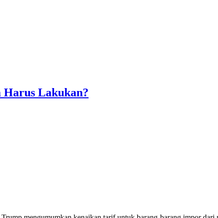
ia Harus Lakukan?
d Trump mengumumkan kenaikan tarif untuk barang-barang impor dari 