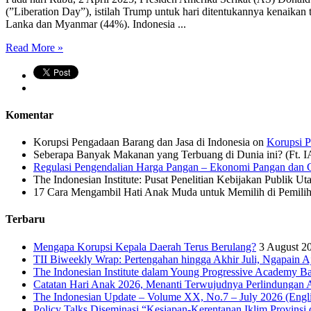
(”Liberation Day”), istilah Trump untuk hari ditentukannya kenaikan 
Lanka dan Myanmar (44%). Indonesia ...
Read More »
Komentar
Korupsi Pengadaan Barang dan Jasa di Indonesia
on
Korupsi P
Seberapa Banyak Makanan yang Terbuang di Dunia ini? (Ft. 
Regulasi Pengendalian Harga Pangan – Ekonomi Pangan dan G
The Indonesian Institute: Pusat Penelitian Kebijakan Publik Ut
17 Cara Mengambil Hati Anak Muda untuk Memilih di Pemiliha
Terbaru
Mengapa Korupsi Kepala Daerah Terus Berulang?
3 August 2
TII Biweekly Wrap: Pertengahan hingga Akhir Juli, Ngapain A
The Indonesian Institute dalam Young Progressive Academy Ba
Catatan Hari Anak 2026, Menanti Terwujudnya Perlindungan A
The Indonesian Update – Volume XX, No.7 – July 2026 (Engli
Policy Talks Diseminasi “Kesiapan-Kerentanan Iklim Provinsi 