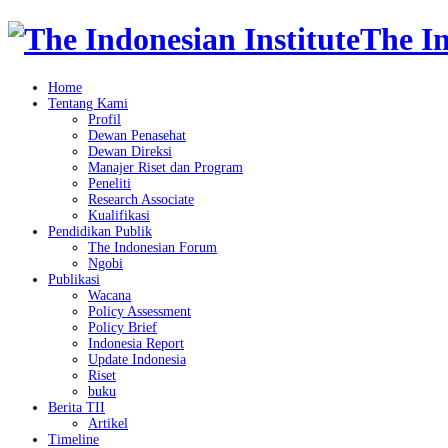
The In
Home
Tentang Kami
Profil
Dewan Penasehat
Dewan Direksi
Manajer Riset dan Program
Peneliti
Research Associate
Kualifikasi
Pendidikan Publik
The Indonesian Forum
Ngobi
Publikasi
Wacana
Policy Assessment
Policy Brief
Indonesia Report
Update Indonesia
Riset
buku
Berita TII
Artikel
Timeline