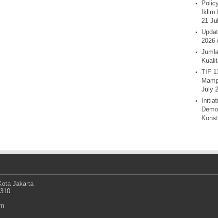
Polic
Iklim 
21 Ju
Updat
2026 
Jumla
Kuali
TIF 1
Mamp
July 
Initi
Demok
Konst
ota Jakarta
0310
om