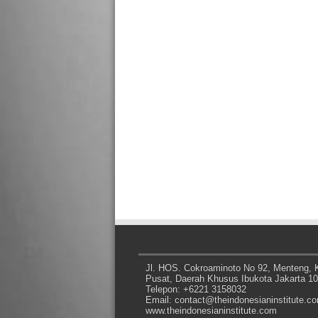
Jl. HOS. Cokroaminoto No 92, Menteng, K
Pusat, Daerah Khusus Ibukota Jakarta 1
Telepon: +6221 3158032
Email: contact@theindonesianinstitute.c
www.theindonesianinstitute.com