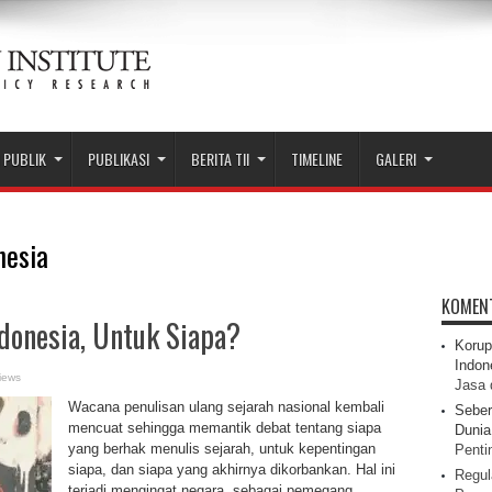
 PUBLIK
PUBLIKASI
BERITA TII
TIMELINE
GALERI
nesia
KOMEN
donesia, Untuk Siapa?
Korup
Indon
iews
Jasa 
Wacana penulisan ulang sejarah nasional kembali
Seber
mencuat sehingga memantik debat tentang siapa
Dunia 
yang berhak menulis sejarah, untuk kepentingan
Pentin
siapa, dan siapa yang akhirnya dikorbankan. Hal ini
Regul
terjadi mengingat negara, sebagai pemegang