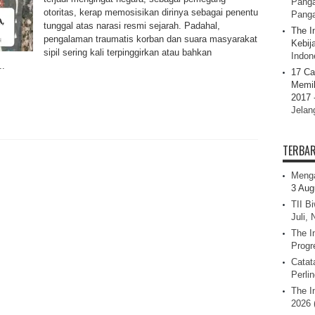
Panga
otoritas, kerap memosisikan dirinya sebagai penentu
Pang
tunggal atas narasi resmi sejarah. Padahal,
The I
pengalaman traumatis korban dan suara masyarakat
Kebij
sipil sering kali terpinggirkan atau bahkan
Indone
..
17 Ca
Memil
2017 
Jelan
TERBA
Menga
3 Aug
TII B
Juli,
The I
Progr
Catat
Perli
The I
2026 