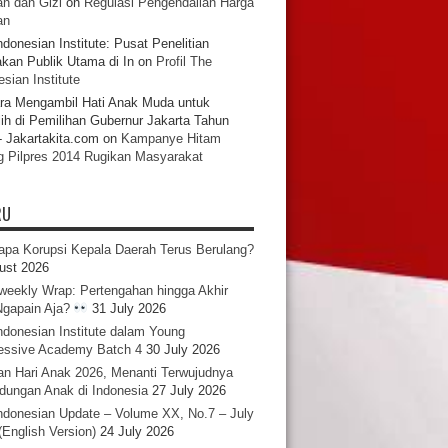
n dan Gizi
on
Regulasi Pengendalian Harga
an
ndonesian Institute: Pusat Penelitian
akan Publik Utama di In
on
Profil The
sian Institute
ra Mengambil Hati Anak Muda untuk
ih di Pemilihan Gubernur Jakarta Tahun
- Jakartakita.com
on
Kampanye Hitam
g Pilpres 2014 Rugikan Masyarakat
RU
pa Korupsi Kepala Daerah Terus Berulang?
ust 2026
iweekly Wrap: Pertengahan hingga Akhir
 Ngapain Aja?
31 July 2026
ndonesian Institute dalam Young
essive Academy Batch 4
30 July 2026
an Hari Anak 2026, Menanti Terwujudnya
ndungan Anak di Indonesia
27 July 2026
ndonesian Update – Volume XX, No.7 – July
(English Version)
24 July 2026