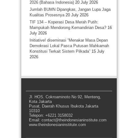
2026 (Bahasa Indonesia)
20 July 2026
Jumlah BUMN Dipangkas, Jangan Lupa Jaga
Kualitas Prosesnya
20 July 2026
TIF 134 – Koperasi Desa Merah Putih:
Mampukah Mendorong Kemandirian Desa?
16
July 2026
Initiative! diseminasi “Menakar Masa Depan
Demokrasi Lokal Pasca Putusan Mahkamah
Konstitusi Terkait Sistem Pilkada”
15 July
2026
Jl. HOS. Cokroaminoto No 92, Menteng,
Kota Jakarta
Pusat, Daerah Khusus Ibukota Jakarta
10310
Telepon: +6221 3158032
Email: contact@theindonesianinstitute.com
www.theindonesianinstitute.com