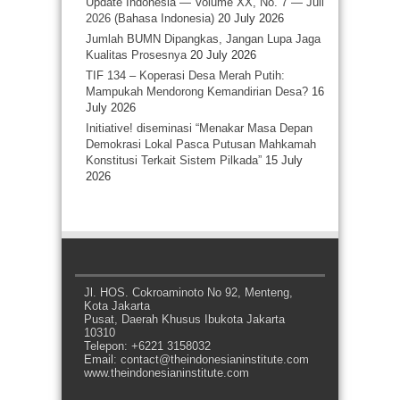
Update Indonesia — Volume XX, No. 7 — Juli
2026 (Bahasa Indonesia)
20 July 2026
Jumlah BUMN Dipangkas, Jangan Lupa Jaga
Kualitas Prosesnya
20 July 2026
TIF 134 – Koperasi Desa Merah Putih:
Mampukah Mendorong Kemandirian Desa?
16
July 2026
Initiative! diseminasi “Menakar Masa Depan
Demokrasi Lokal Pasca Putusan Mahkamah
Konstitusi Terkait Sistem Pilkada”
15 July
2026
Jl. HOS. Cokroaminoto No 92, Menteng,
Kota Jakarta
Pusat, Daerah Khusus Ibukota Jakarta
10310
Telepon: +6221 3158032
Email: contact@theindonesianinstitute.com
www.theindonesianinstitute.com