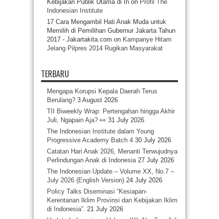
Kebijakan Publik Utama di In
on
Profil The
Indonesian Institute
17 Cara Mengambil Hati Anak Muda untuk
Memilih di Pemilihan Gubernur Jakarta Tahun
2017 - Jakartakita.com
on
Kampanye Hitam
Jelang Pilpres 2014 Rugikan Masyarakat
TERBARU
Mengapa Korupsi Kepala Daerah Terus
Berulang?
3 August 2026
TII Biweekly Wrap: Pertengahan hingga Akhir
Juli, Ngapain Aja? 👀
31 July 2026
The Indonesian Institute dalam Young
Progressive Academy Batch 4
30 July 2026
Catatan Hari Anak 2026, Menanti Terwujudnya
Perlindungan Anak di Indonesia
27 July 2026
The Indonesian Update – Volume XX, No.7 –
July 2026 (English Version)
24 July 2026
Policy Talks Diseminasi “Kesiapan-
Kerentanan Iklim Provinsi dan Kebijakan Iklim
di Indonesia”.
21 July 2026