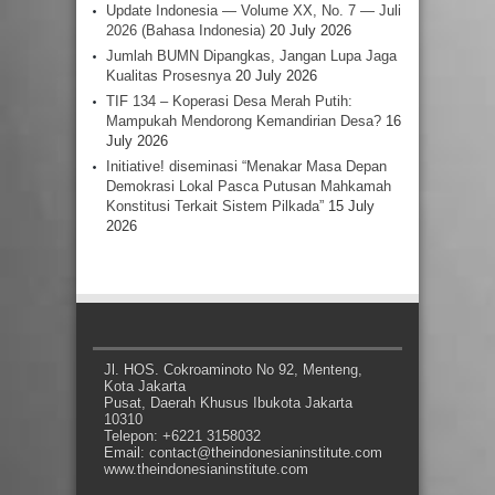
Update Indonesia — Volume XX, No. 7 — Juli
2026 (Bahasa Indonesia)
20 July 2026
Jumlah BUMN Dipangkas, Jangan Lupa Jaga
Kualitas Prosesnya
20 July 2026
TIF 134 – Koperasi Desa Merah Putih:
Mampukah Mendorong Kemandirian Desa?
16
July 2026
Initiative! diseminasi “Menakar Masa Depan
Demokrasi Lokal Pasca Putusan Mahkamah
Konstitusi Terkait Sistem Pilkada”
15 July
2026
Jl. HOS. Cokroaminoto No 92, Menteng,
Kota Jakarta
Pusat, Daerah Khusus Ibukota Jakarta
10310
Telepon: +6221 3158032
Email: contact@theindonesianinstitute.com
www.theindonesianinstitute.com