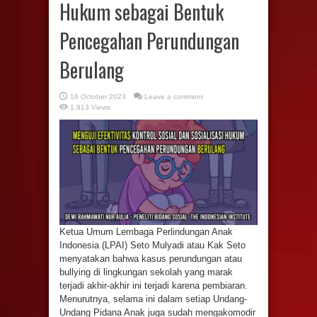
Hukum sebagai Bentuk
Pencegahan Perundungan
Berulang
16 October 2023
Leave a comment
1,913 Views
Ketua Umum Lembaga Perlindungan Anak
Indonesia (LPAI) Seto Mulyadi atau Kak Seto
menyatakan bahwa kasus perundungan atau
bullying di lingkungan sekolah yang marak
terjadi akhir-akhir ini terjadi karena pembiaran.
Menurutnya, selama ini dalam setiap Undang-
Undang Pidana Anak juga sudah mengakomodir