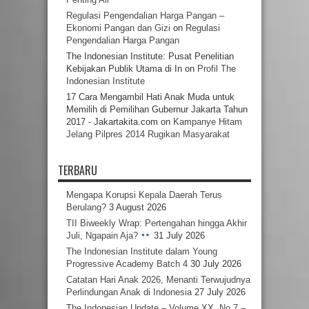
Regulasi Pengendalian Harga Pangan –
Ekonomi Pangan dan Gizi
on
Regulasi
Pengendalian Harga Pangan
The Indonesian Institute: Pusat Penelitian
Kebijakan Publik Utama di In
on
Profil The
Indonesian Institute
17 Cara Mengambil Hati Anak Muda untuk
Memilih di Pemilihan Gubernur Jakarta Tahun
2017 - Jakartakita.com
on
Kampanye Hitam
Jelang Pilpres 2014 Rugikan Masyarakat
TERBARU
Mengapa Korupsi Kepala Daerah Terus
Berulang?
3 August 2026
TII Biweekly Wrap: Pertengahan hingga Akhir
Juli, Ngapain Aja?
31 July 2026
The Indonesian Institute dalam Young
Progressive Academy Batch 4
30 July 2026
Catatan Hari Anak 2026, Menanti Terwujudnya
Perlindungan Anak di Indonesia
27 July 2026
The Indonesian Update – Volume XX, No.7 –