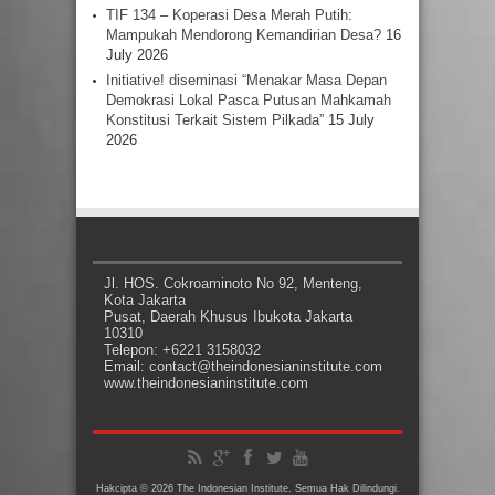
TIF 134 – Koperasi Desa Merah Putih:
Mampukah Mendorong Kemandirian Desa?
16
July 2026
Initiative! diseminasi “Menakar Masa Depan
Demokrasi Lokal Pasca Putusan Mahkamah
Konstitusi Terkait Sistem Pilkada”
15 July
2026
Jl. HOS. Cokroaminoto No 92, Menteng,
Kota Jakarta
Pusat, Daerah Khusus Ibukota Jakarta
10310
Telepon: +6221 3158032
Email: contact@theindonesianinstitute.com
www.theindonesianinstitute.com
Hakcipta © 2026 The Indonesian Institute. Semua Hak Dilindungi.