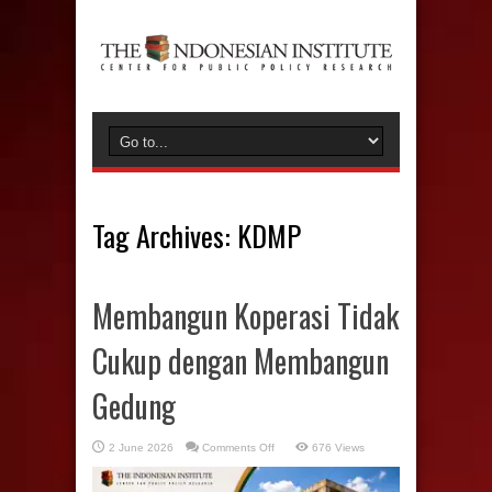
Tag Archives:
KDMP
Membangun Koperasi Tidak
Cukup dengan Membangun
Gedung
on
2 June 2026
Comments Off
676 Views
Membangun
Koperasi
Tidak