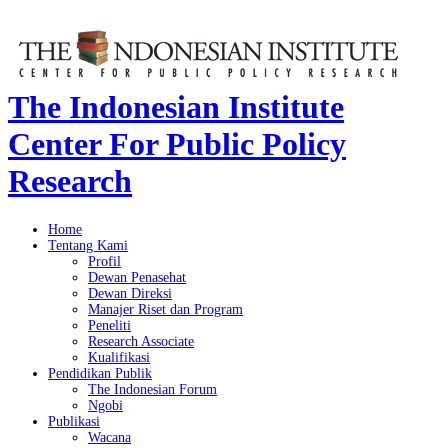
The Indonesian Institute
Center For Public Policy
Research
Home
Tentang Kami
Profil
Dewan Penasehat
Dewan Direksi
Manajer Riset dan Program
Peneliti
Research Associate
Kualifikasi
Pendidikan Publik
The Indonesian Forum
Ngobi
Publikasi
Wacana