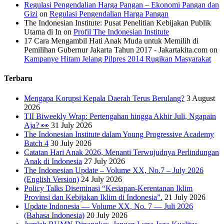
Regulasi Pengendalian Harga Pangan – Ekonomi Pangan dan
Gizi
on
Regulasi Pengendalian Harga Pangan
The Indonesian Institute: Pusat Penelitian Kebijakan Publik
Utama di In
on
Profil The Indonesian Institute
17 Cara Mengambil Hati Anak Muda untuk Memilih di
Pemilihan Gubernur Jakarta Tahun 2017 - Jakartakita.com
on
Kampanye Hitam Jelang Pilpres 2014 Rugikan Masyarakat
Terbaru
Mengapa Korupsi Kepala Daerah Terus Berulang?
3 August
2026
TII Biweekly Wrap: Pertengahan hingga Akhir Juli, Ngapain
Aja? 👀
31 July 2026
The Indonesian Institute dalam Young Progressive Academy
Batch 4
30 July 2026
Catatan Hari Anak 2026, Menanti Terwujudnya Perlindungan
Anak di Indonesia
27 July 2026
The Indonesian Update – Volume XX, No.7 – July 2026
(English Version)
24 July 2026
Policy Talks Diseminasi “Kesiapan-Kerentanan Iklim
Provinsi dan Kebijakan Iklim di Indonesia”.
21 July 2026
Update Indonesia — Volume XX, No. 7 — Juli 2026
(Bahasa Indonesia)
20 July 2026