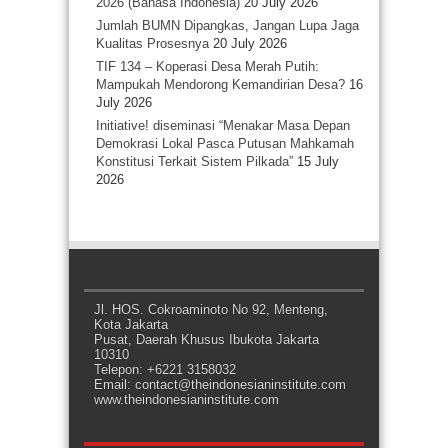
2026 (Bahasa Indonesia)
20 July 2026
Jumlah BUMN Dipangkas, Jangan Lupa Jaga
Kualitas Prosesnya
20 July 2026
TIF 134 – Koperasi Desa Merah Putih:
Mampukah Mendorong Kemandirian Desa?
16
July 2026
Initiative! diseminasi “Menakar Masa Depan
Demokrasi Lokal Pasca Putusan Mahkamah
Konstitusi Terkait Sistem Pilkada”
15 July
2026
Jl. HOS. Cokroaminoto No 92, Menteng,
Kota Jakarta
Pusat, Daerah Khusus Ibukota Jakarta
10310
Telepon: +6221 3158032
Email: contact@theindonesianinstitute.com
www.theindonesianinstitute.com