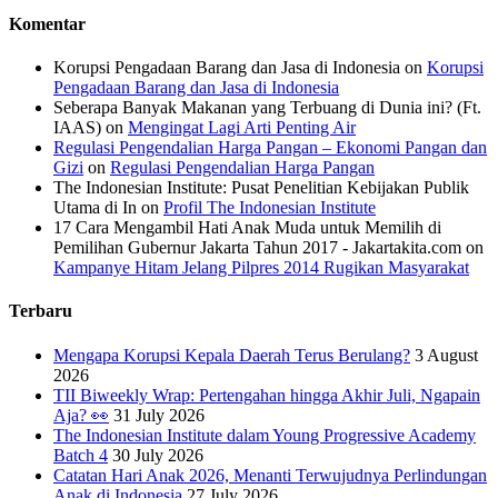
Komentar
Korupsi Pengadaan Barang dan Jasa di Indonesia
on
Korupsi
Pengadaan Barang dan Jasa di Indonesia
Seberapa Banyak Makanan yang Terbuang di Dunia ini? (Ft.
IAAS)
on
Mengingat Lagi Arti Penting Air
Regulasi Pengendalian Harga Pangan – Ekonomi Pangan dan
Gizi
on
Regulasi Pengendalian Harga Pangan
The Indonesian Institute: Pusat Penelitian Kebijakan Publik
Utama di In
on
Profil The Indonesian Institute
17 Cara Mengambil Hati Anak Muda untuk Memilih di
Pemilihan Gubernur Jakarta Tahun 2017 - Jakartakita.com
on
Kampanye Hitam Jelang Pilpres 2014 Rugikan Masyarakat
Terbaru
Mengapa Korupsi Kepala Daerah Terus Berulang?
3 August
2026
TII Biweekly Wrap: Pertengahan hingga Akhir Juli, Ngapain
Aja? 👀
31 July 2026
The Indonesian Institute dalam Young Progressive Academy
Batch 4
30 July 2026
Catatan Hari Anak 2026, Menanti Terwujudnya Perlindungan
Anak di Indonesia
27 July 2026