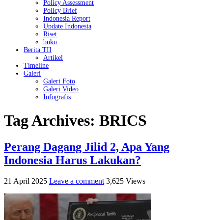
Policy Assessment
Policy Brief
Indonesia Report
Update Indonesia
Riset
buku
Berita TII
Artikel
Timeline
Galeri
Galeri Foto
Galeri Video
Infografis
Tag Archives:
BRICS
Perang Dagang Jilid 2, Apa Yang
Indonesia Harus Lakukan?
21 April 2025
Leave a comment
3,625 Views