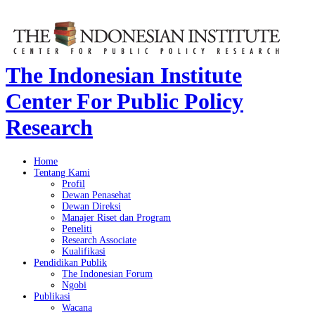
The Indonesian Institute
Center For Public Policy
Research
Home
Tentang Kami
Profil
Dewan Penasehat
Dewan Direksi
Manajer Riset dan Program
Peneliti
Research Associate
Kualifikasi
Pendidikan Publik
The Indonesian Forum
Ngobi
Publikasi
Wacana