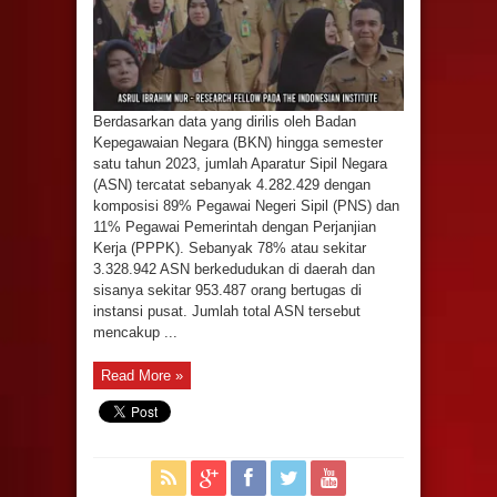
Berdasarkan data yang dirilis oleh Badan
Kepegawaian Negara (BKN) hingga semester
satu tahun 2023, jumlah Aparatur Sipil Negara
(ASN) tercatat sebanyak 4.282.429 dengan
komposisi 89% Pegawai Negeri Sipil (PNS) dan
11% Pegawai Pemerintah dengan Perjanjian
Kerja (PPPK). Sebanyak 78% atau sekitar
3.328.942 ASN berkedudukan di daerah dan
sisanya sekitar 953.487 orang bertugas di
instansi pusat. Jumlah total ASN tersebut
mencakup ...
Read More »