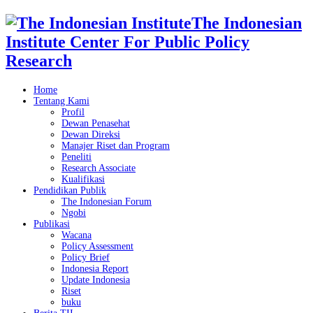
The Indonesian
Institute Center For Public Policy
Research
Home
Tentang Kami
Profil
Dewan Penasehat
Dewan Direksi
Manajer Riset dan Program
Peneliti
Research Associate
Kualifikasi
Pendidikan Publik
The Indonesian Forum
Ngobi
Publikasi
Wacana
Policy Assessment
Policy Brief
Indonesia Report
Update Indonesia
Riset
buku