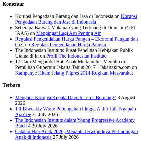
Komentar
Korupsi Pengadaan Barang dan Jasa di Indonesia
on
Korupsi
Pengadaan Barang dan Jasa di Indonesia
Seberapa Banyak Makanan yang Terbuang di Dunia ini? (Ft.
IAAS)
on
Mengingat Lagi Arti Penting Air
Regulasi Pengendalian Harga Pangan – Ekonomi Pangan dan
Gizi
on
Regulasi Pengendalian Harga Pangan
The Indonesian Institute: Pusat Penelitian Kebijakan Publik
Utama di In
on
Profil The Indonesian Institute
17 Cara Mengambil Hati Anak Muda untuk Memilih di
Pemilihan Gubernur Jakarta Tahun 2017 - Jakartakita.com
on
Kampanye Hitam Jelang Pilpres 2014 Rugikan Masyarakat
Terbaru
Mengapa Korupsi Kepala Daerah Terus Berulang?
3 August
2026
TII Biweekly Wrap: Pertengahan hingga Akhir Juli, Ngapain
Aja? 👀
31 July 2026
The Indonesian Institute dalam Young Progressive Academy
Batch 4
30 July 2026
Catatan Hari Anak 2026, Menanti Terwujudnya Perlindungan
Anak di Indonesia
27 July 2026