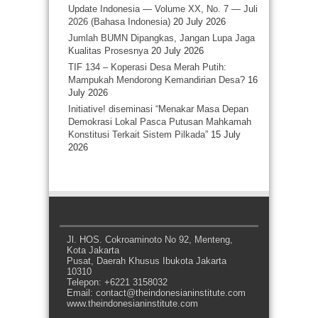
Update Indonesia — Volume XX, No. 7 — Juli
2026 (Bahasa Indonesia)
20 July 2026
Jumlah BUMN Dipangkas, Jangan Lupa Jaga
Kualitas Prosesnya
20 July 2026
TIF 134 – Koperasi Desa Merah Putih:
Mampukah Mendorong Kemandirian Desa?
16
July 2026
Initiative! diseminasi “Menakar Masa Depan
Demokrasi Lokal Pasca Putusan Mahkamah
Konstitusi Terkait Sistem Pilkada”
15 July
2026
Jl. HOS. Cokroaminoto No 92, Menteng,
Kota Jakarta
Pusat, Daerah Khusus Ibukota Jakarta
10310
Telepon: +6221 3158032
Email: contact@theindonesianinstitute.com
www.theindonesianinstitute.com