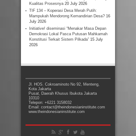
Kualitas Prosesnya
20 July 2026
TIF 134 – Koperasi Desa Merah Putih:
Mampukah Mendorong Kemandirian Desa?
16
July 2026
Initiative! diseminasi “Menakar Masa Depan
Demokrasi Lokal Pasca Putusan Mahkamah
Konstitusi Terkait Sistem Pilkada”
15 July
2026
Jl. HOS. Cokroaminoto No 92, Menteng,
Kota Jakarta
Pusat, Daerah Khusus Ibukota Jakarta
10310
Telepon: +6221 3158032
Email: contact@theindonesianinstitute.com
www.theindonesianinstitute.com