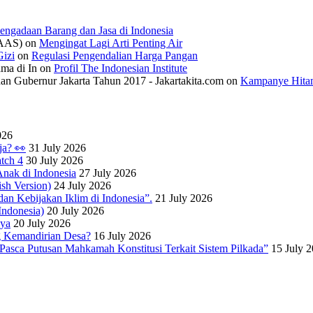
engadaan Barang dan Jasa di Indonesia
IAAS)
on
Mengingat Lagi Arti Penting Air
izi
on
Regulasi Pengendalian Harga Pangan
ama di In
on
Profil The Indonesian Institute
n Gubernur Jakarta Tahun 2017 - Jakartakita.com
on
Kampanye Hitam
026
ja? 👀
31 July 2026
tch 4
30 July 2026
nak di Indonesia
27 July 2026
sh Version)
24 July 2026
dan Kebijakan Iklim di Indonesia”.
21 July 2026
ndonesia)
20 July 2026
nya
20 July 2026
 Kemandirian Desa?
16 July 2026
Pasca Putusan Mahkamah Konstitusi Terkait Sistem Pilkada”
15 July 