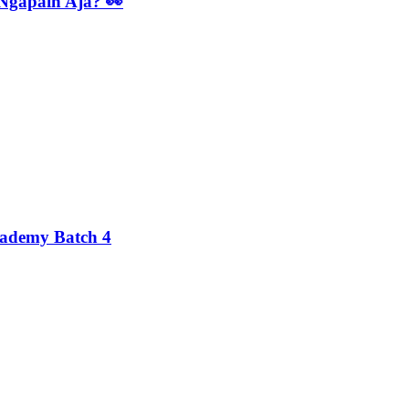
 Ngapain Aja? 👀
cademy Batch 4