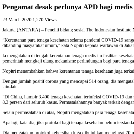
Pengamat desak perlunya APD bagi medi
23 March 2020
1,270 Views
Jakarta (ANTARA) – Peneliti bidang sosial The Indonesian Institu
“Kerentanan para tenaga kesehatan selama pandemi COVID-19 sangat be
dibanding masyarakat umum,” kata Nopitri kepada wartawan di Jakart
Ia mengatakan di tengah kerentanan tenaga medis itu fasilitas kese
pemerintah mengkaji ulang mekanisme perlindungan bagi para tenaga
Nopitri menambahkan bahwa kerentanan tenaga kesehatan juga terka
Dengan jumlah positif corona yang mencapai 514 orang, dia mengata
lain-lain.
“Di China, hampir 3.400 tenaga kesehatan terinfeksi COVID-19 dan se
8,3 persen dari seluruh kasus. Permasalahannya banyak terkait dengan 
Selain permasalahan di atas, Nopitri mengatakan para tenaga keseha
Apalagi, kata dia, jika protokol bagi tenaga kesehatan belum terstand
Dia mengatakan protokol kebersihan juga dibutuhkan mengingat 70 p