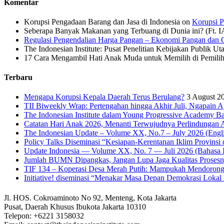
Komentar
Korupsi Pengadaan Barang dan Jasa di Indonesia
on
Korupsi P
Seberapa Banyak Makanan yang Terbuang di Dunia ini? (Ft. 
Regulasi Pengendalian Harga Pangan – Ekonomi Pangan dan G
The Indonesian Institute: Pusat Penelitian Kebijakan Publik Ut
17 Cara Mengambil Hati Anak Muda untuk Memilih di Pemiliha
Terbaru
Mengapa Korupsi Kepala Daerah Terus Berulang?
3 August 2
TII Biweekly Wrap: Pertengahan hingga Akhir Juli, Ngapain A
The Indonesian Institute dalam Young Progressive Academy Ba
Catatan Hari Anak 2026, Menanti Terwujudnya Perlindungan A
The Indonesian Update – Volume XX, No.7 – July 2026 (Engli
Policy Talks Diseminasi “Kesiapan-Kerentanan Iklim Provinsi 
Update Indonesia — Volume XX, No. 7 — Juli 2026 (Bahasa I
Jumlah BUMN Dipangkas, Jangan Lupa Jaga Kualitas Proses
TIF 134 – Koperasi Desa Merah Putih: Mampukah Mendorong
Initiative! diseminasi “Menakar Masa Depan Demokrasi Lokal 
Jl. HOS. Cokroaminoto No 92, Menteng, Kota Jakarta
Pusat, Daerah Khusus Ibukota Jakarta 10310
Telepon: +6221 3158032