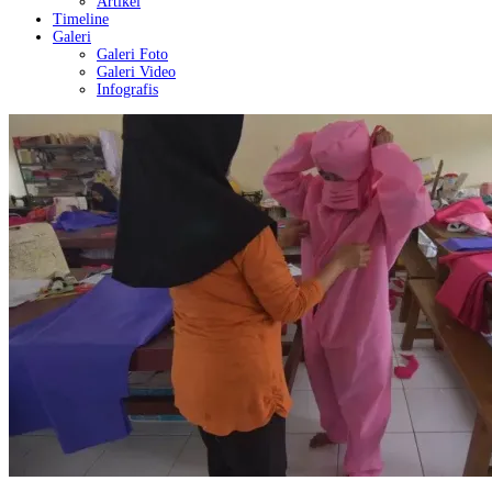
Artikel
Timeline
Galeri
Galeri Foto
Galeri Video
Infografis