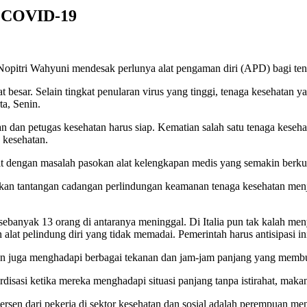
s COVID-19
te Nopitri Wahyuni mendesak perlunya alat pengaman diri (APD) bagi 
sar. Selain tingkat penularan virus yang tinggi, tenaga kesehatan ya
a, Senin.
hatan dan petugas kesehatan harus siap. Kematian salah satu tenaga ke
 kesehatan.
it dengan masalah pasokan alat kelengkapan medis yang semakin berk
kan tantangan cadangan perlindungan keamanan tenaga kesehatan menja
banyak 13 orang di antaranya meninggal. Di Italia pun tak kalah meny
alat pelindung diri yang tidak memadai. Pemerintah harus antisipasi ini 
tan juga menghadapi berbagai tekanan dan jam-jam panjang yang membu
ardisasi ketika mereka menghadapi situasi panjang tanpa istirahat, mak
ersen dari pekerja di sektor kesehatan dan sosial adalah perempuan 