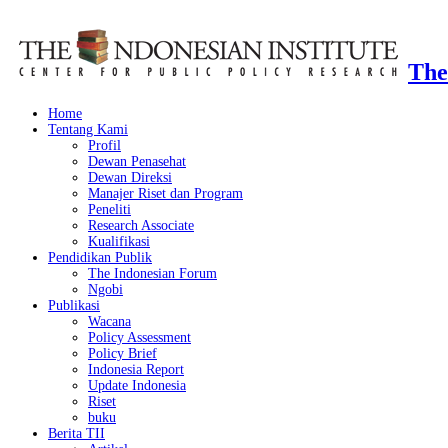
The
Home
Tentang Kami
Profil
Dewan Penasehat
Dewan Direksi
Manajer Riset dan Program
Peneliti
Research Associate
Kualifikasi
Pendidikan Publik
The Indonesian Forum
Ngobi
Publikasi
Wacana
Policy Assessment
Policy Brief
Indonesia Report
Update Indonesia
Riset
buku
Berita TII